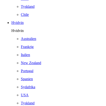
Tyskland
Chile
Hvidvin
Hvidvin
Australien
Frankrig
Italien
New Zealand
Portugal
Spanien
Sydafrika
USA
Tyskland