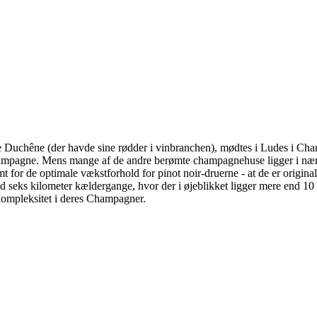
 Duchêne (der havde sine rødder i vinbranchen), mødtes i Ludes i Cha
 Champagne. Mens mange af de andre berømte champagnehuse ligger i næ
for de optimale vækstforhold for pinot noir-druerne - at de er originale,
ks kilometer kældergange, hvor der i øjeblikket ligger mere end 10 mi
g kompleksitet i deres Champagner.