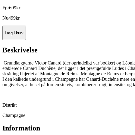
Før
699
kr.
Nu
499
kr.
Læg i kurv
Beskrivelse
Grundlæggerne Victor Canard (der oprindeligt var bødker) og Léonie
etablerede Canard-Duchêne, der ligger i det prestigefulde Ludes i
skråning i hjertet af Montagne de Reims. Montagne de Reims er berømt 
I den kalkede undergrund i Champagne har Canard-Duchêne mere end se
omgivelser, at huset på fornemste vis, kombinerer frugt, intensitet o
Distrikt
Champagne
Information