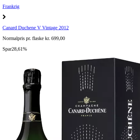
Frankrig
Canard Duchene V Vintage 2012
Normalpris pr. flaske kr. 699,00
Spar
28,61%