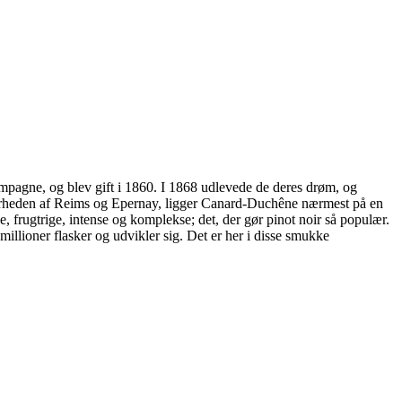
mpagne, og blev gift i 1860. I 1868 udlevede de deres drøm, og
rheden af Reims og Epernay, ligger Canard-Duchêne nærmest på en
 frugtrige, intense og komplekse; det, der gør pinot noir så populær.
llioner flasker og udvikler sig. Det er her i disse smukke