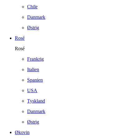
Chile
Danmark
Østrig
Rosé
Rosé
Frankrig
Italien
Spanien
USA
Tyskland
Danmark
Østrig
Økovin