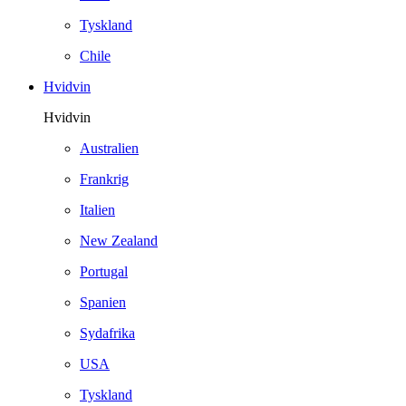
Tyskland
Chile
Hvidvin
Hvidvin
Australien
Frankrig
Italien
New Zealand
Portugal
Spanien
Sydafrika
USA
Tyskland