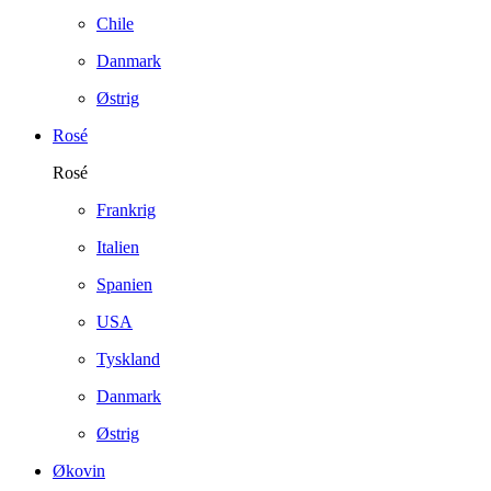
Chile
Danmark
Østrig
Rosé
Rosé
Frankrig
Italien
Spanien
USA
Tyskland
Danmark
Østrig
Økovin