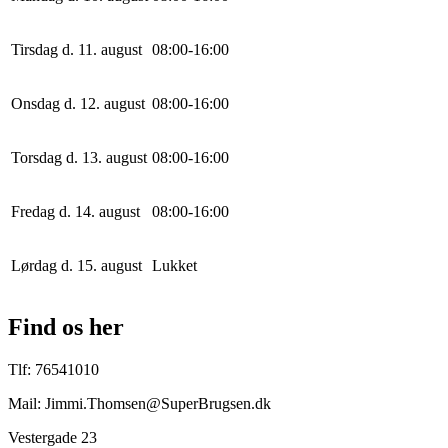
Tirsdag d. 11. august
0
8
:
0
0
-
16
:
0
0
Onsdag d. 12. august
0
8
:
0
0
-
16
:
0
0
Torsdag d. 13. august
0
8
:
0
0
-
16
:
0
0
Fredag d. 14. august
0
8
:
0
0
-
16
:
0
0
Lørdag d. 15. august
Lukket
Find os her
Tlf: 76541010
Mail: Jimmi.Thomsen@SuperBrugsen.dk
Vestergade 23