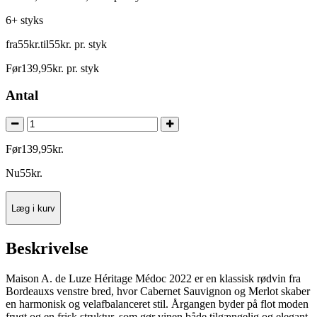
6+ styks
fra
55
kr.
til
55
kr.
pr. styk
Før
139
,
95
kr.
pr. styk
Antal
Før
139
,
95
kr.
Nu
55
kr.
Læg i kurv
Beskrivelse
Maison A. de Luze Héritage Médoc 2022 er en klassisk rødvin fra
Bordeauxs venstre bred, hvor Cabernet Sauvignon og Merlot skaber
en harmonisk og velafbalanceret stil. Årgangen byder på flot moden
frugt og en frisk struktur, som gør vinen både tilgængelig og elegant.