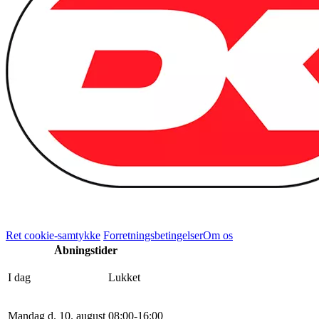
Ret cookie-samtykke
Forretningsbetingelser
Om os
Åbningstider
I dag
Lukket
Mandag d. 10. august
0
8
:
0
0
-
16
:
0
0