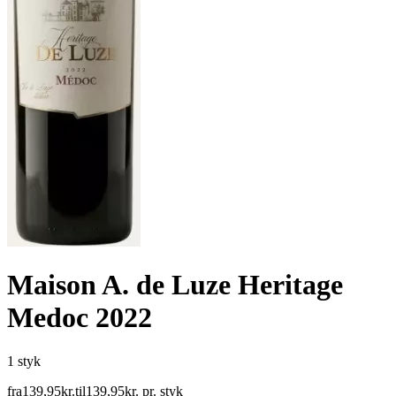
Maison A. de Luze Heritage
Medoc 2022
1 styk
fra
139
,
95
kr.
til
139
,
95
kr.
pr. styk