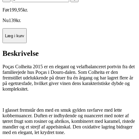
Før
199
,
95
kr.
Nu
139
kr.
Læg i kurv
Beskrivelse
Poças Colheita 2015 er en elegant og velafbalanceret portvin fra det
familieejede hus Poças i Douro-dalen. Som Colheita er den
fremstillet udelukkende på druer fra én årgang og har lagret flere år
på egetræsfade, hvilket giver vinen dens karakteristiske dybde og
kompleksitet.
I glasset fremstår den med en smuk gylden ravfarve med lette
kobbernuancer. Duften er indbydende og nuanceret med noter af
tørret frugt som rosiner og abrikos, kombineret med karamel, ristede
mandler og et strejf af appelsinskal. Den oxidative lagring bidrager
med en elegant, let krydret tone.