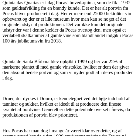
Quinta das Quartas er i dag Pocas’ hoved-quinta, som de fik i 1932
som gældsafvikling fra en brandy kunde. Det er her alt portvin fra
Pocas bliver produceret i dag. Her er mere end 25000 hektoliter vin
opbevaret og der er et lille museum hvor man kan se noget af det
originale udstyr til produktionen. Det var ikke kun det originale
udstyr der var i denne kælder da Pocas overtog den, men også et
veritabelt skatkammer af gamle vine som blandt andet indgik i Pocas
100 års jubilæumsvin fra 2018.
Quinta de Santa Bárbara blev opkøbt i 1999 og her var 25% af
markerne plantet til med gamle vinstokke, hvilket er dem der giver
den absolut bedste portvin og som vi nyder godt af i deres produkter
i dag.
Druer, der dyrkes i Douro, er kendetegnet ved det høje indehold af
tanniner og sukker, hvilket er ideelt til at producere den fineste
kvalitet af bordvine. Generelt er dette potentiale overset i årevis, da
produktionen af portvin blev prioriteret.
Hos Pocas har man dog i mange år været klar over dette, og af