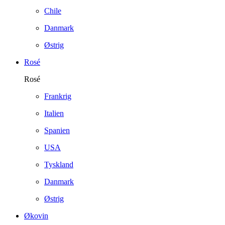
Chile
Danmark
Østrig
Rosé
Rosé
Frankrig
Italien
Spanien
USA
Tyskland
Danmark
Østrig
Økovin