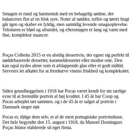
Smagen er rund og harmonisk med en behagelig sødme, der
balanceres flot af en frisk syre. Noter af nødder, toffee og tørret frugt
går igen og skaber en fyldig, men samtidig levende smagsoplevelse.
Teksturen er blød og afrundet, og eftersmagen er lang og varm med
fine, komplekse nuancer.
Poças Colheita 2015 er en alsidig dessertvin, der egner sig perfekt til
nøddebaserede desserter, karameldesserter eller modne oste. Den
kan også nydes alene som et afslappende glas efter et godt måltid.
Serveres let afkølet for at fremhæve vinens friskhed og kompleksitet.
Siden grundlæggelsen i 1918 har Pocas været kendt for sin særlige
evne til at fremstille portvin af høj kvalitet. I 45 år har Coop og
Pocas arbejdet tæt sammen, og i de 45 år er salget af portvin i
Danmark steget støt.
Pocas er, ifølge dem selv, et af de mest portugisiske portvinshuse.
Det hele begyndte den 15. august i 1918, da Manoel Domingues
Poças Júnior etablerede sit eget firma.