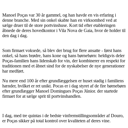
Manoel Poças var 30 år gammel, og han havde en vis erfaring i
denne branche. Med sin onkel skabte han en virksomhed ved at
sælge druer til de store portvinshuse. Kort tid efter etableringen
åbnede de deres hovedkontor i Vila Nova de Gaia, hvor de holder til
den dag i dag.
Som firmaet voksede, så blev der brug for flere ansatte - først hans
onkel, så hans brødre, hans kone og hans børnebørn: heldigvis deler
Poças-familien hans lidenskab for vin, der kombinerer en respekt for
traditionen med et åbnet sind for de nyskabelser de nye generationer
har medført.
Nu mere end 100 år efter grundlæggelsen er huset stadig i familiens
hænder, hvilket er ret unikt. Pocas er i dag styret af de fire børnebørn
efter grundlægger Manoel Domingues Poças Júnior. der startede
firmaet for at sælge sprit til portvinshandlen.
I dag, med tre quintas i de bedste vinfremstillingsområder af Douro,
er Poças sikker på total kontrol over kvaliteten af deres vine.