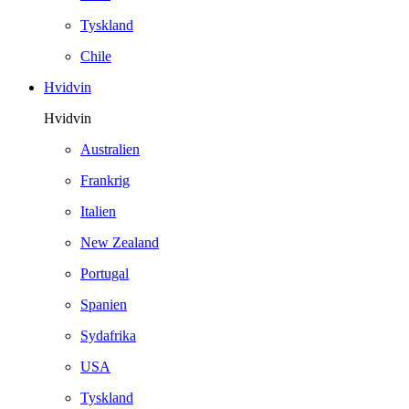
Tyskland
Chile
Hvidvin
Hvidvin
Australien
Frankrig
Italien
New Zealand
Portugal
Spanien
Sydafrika
USA
Tyskland