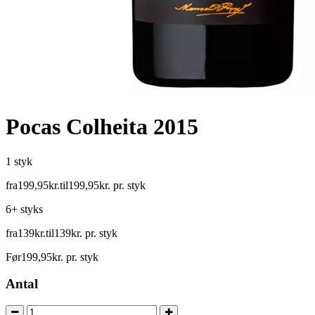
Pocas Colheita 2015
1 styk
fra
199
,
95
kr.
til
199
,
95
kr.
pr. styk
6+ styks
fra
139
kr.
til
139
kr.
pr. styk
Før
199
,
95
kr.
pr. styk
Antal