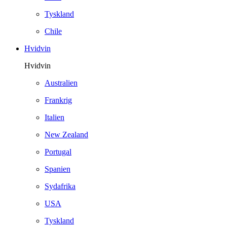
Tyskland
Chile
Hvidvin
Hvidvin
Australien
Frankrig
Italien
New Zealand
Portugal
Spanien
Sydafrika
USA
Tyskland