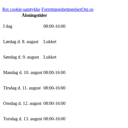
Ret cookie-samtykke
Forretningsbetingelser
Om os
Åbningstider
I dag
0
8
:
0
0
-
16
:
0
0
Lørdag d. 8. august
Lukket
Søndag d. 9. august
Lukket
Mandag d. 10. august
0
8
:
0
0
-
16
:
0
0
Tirsdag d. 11. august
0
8
:
0
0
-
16
:
0
0
Onsdag d. 12. august
0
8
:
0
0
-
16
:
0
0
Torsdag d. 13. august
0
8
:
0
0
-
16
:
0
0