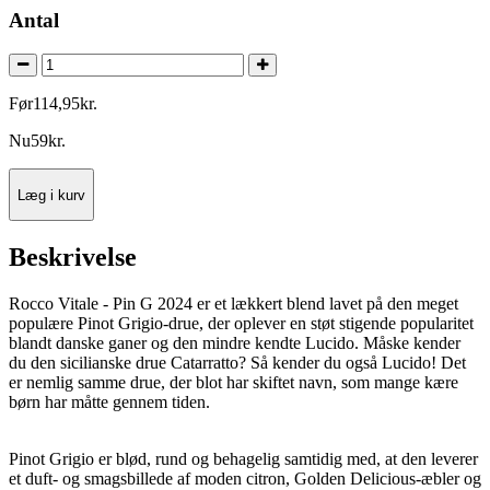
Antal
Før
114
,
95
kr.
Nu
59
kr.
Læg i kurv
Beskrivelse
Rocco Vitale - Pin G 2024 er et lækkert blend lavet på den meget
populære Pinot Grigio-drue, der oplever en støt stigende popularitet
blandt danske ganer og den mindre kendte Lucido. Måske kender
du den sicilianske drue Catarratto? Så kender du også Lucido! Det
er nemlig samme drue, der blot har skiftet navn, som mange kære
børn har måtte gennem tiden.
Pinot Grigio er blød, rund og behagelig samtidig med, at den leverer
et duft- og smagsbillede af
moden citron, Golden Delicious-æbler og