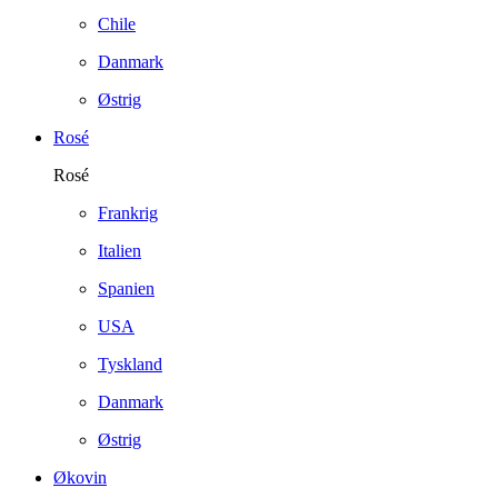
Chile
Danmark
Østrig
Rosé
Rosé
Frankrig
Italien
Spanien
USA
Tyskland
Danmark
Østrig
Økovin