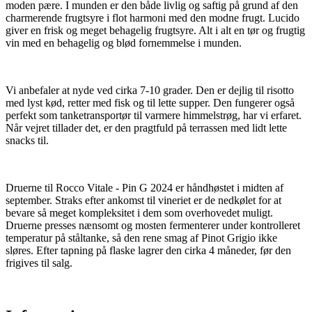
moden pære. I munden er den både livlig og saftig på grund af den
charmerende frugtsyre i flot harmoni med den modne frugt. Lucido
giver en frisk og meget behagelig frugtsyre. Alt i alt en tør og frugtig
vin med en behagelig og blød fornemmelse i munden.
Vi anbefaler at nyde ved cirka 7-10 grader. Den er dejlig til risotto
med lyst kød, retter med fisk og til lette supper. Den fungerer også
perfekt som tanketransportør til varmere himmelstrøg, har vi erfaret.
Når vejret tillader det, er den pragtfuld på terrassen med lidt lette
snacks til.
Druerne til Rocco Vitale - Pin G 2024 er håndhøstet i midten af
september. Straks efter ankomst til vineriet er de nedkølet for at
bevare så meget kompleksitet i dem som overhovedet muligt.
Druerne presses nænsomt og mosten fermenterer under kontrolleret
temperatur på ståltanke, så den rene smag af Pinot Grigio ikke
sløres. Efter tapning på flaske lagrer den cirka 4 måneder, før den
frigives til salg.