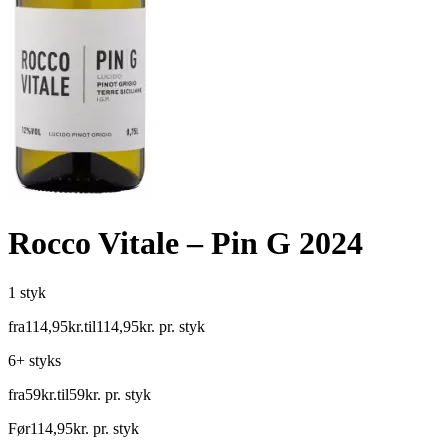
Rocco Vitale – Pin G 2024
1 styk
fra
114
,
95
kr.
til
114
,
95
kr.
pr. styk
6+ styks
fra
59
kr.
til
59
kr.
pr. styk
Før
114
,
95
kr.
pr. styk