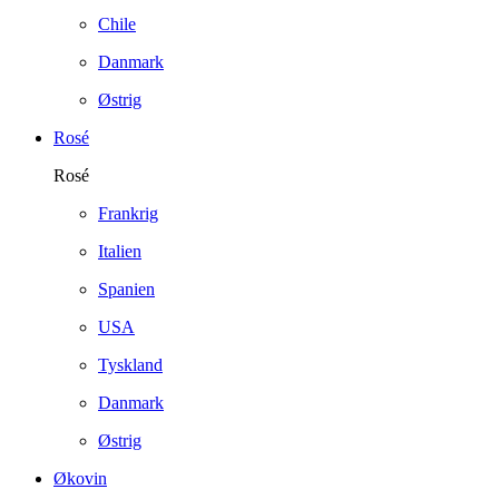
Chile
Danmark
Østrig
Rosé
Rosé
Frankrig
Italien
Spanien
USA
Tyskland
Danmark
Østrig
Økovin