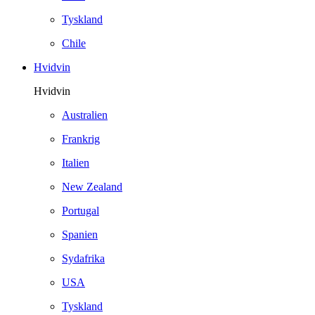
Tyskland
Chile
Hvidvin
Hvidvin
Australien
Frankrig
Italien
New Zealand
Portugal
Spanien
Sydafrika
USA
Tyskland