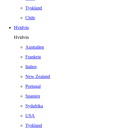
Tyskland
Chile
Hvidvin
Hvidvin
Australien
Frankrig
Italien
New Zealand
Portugal
Spanien
Sydafrika
USA
Tyskland