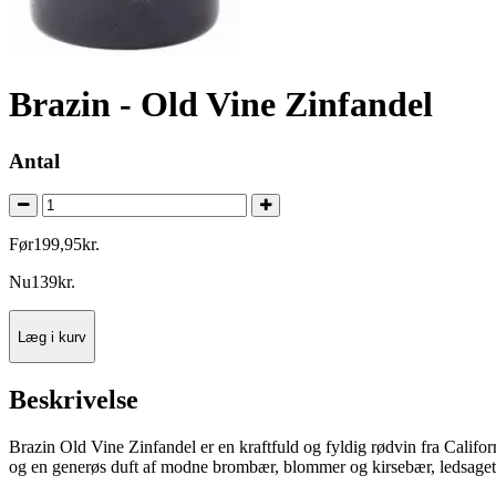
Brazin - Old Vine Zinfandel
Antal
Før
199
,
95
kr.
Nu
139
kr.
Læg i kurv
Beskrivelse
Brazin Old Vine Zinfandel er en kraftfuld og fyldig rødvin fra Califo
og en generøs duft af modne brombær, blommer og kirsebær, ledsaget af 