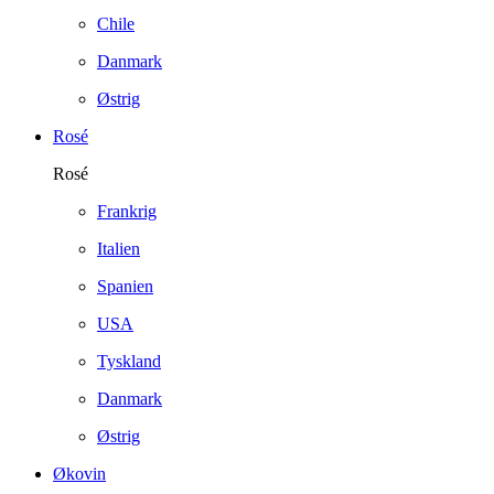
Chile
Danmark
Østrig
Rosé
Rosé
Frankrig
Italien
Spanien
USA
Tyskland
Danmark
Østrig
Økovin