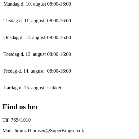
Mandag d. 10. august
0
8
:
0
0
-
16
:
0
0
Tirsdag d. 11. august
0
8
:
0
0
-
16
:
0
0
Onsdag d. 12. august
0
8
:
0
0
-
16
:
0
0
Torsdag d. 13. august
0
8
:
0
0
-
16
:
0
0
Fredag d. 14. august
0
8
:
0
0
-
16
:
0
0
Lørdag d. 15. august
Lukket
Find os her
Tlf: 76541010
Mail: Jimmi.Thomsen@SuperBrugsen.dk