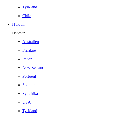
Tyskland
Chile
Hvidvin
Hvidvin
Australien
Frankrig
Italien
New Zealand
Portugal
Spanien
Sydafrika
USA
Tyskland