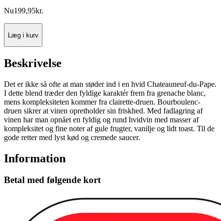
Nu
199
,
95
kr.
Læg i kurv
Beskrivelse
Det er ikke så ofte at man støder ind i en hvid Chateauneuf-du-Pape.
I dette blend træder den fyldige karaktér frem fra grenache blanc,
mens kompleksiteten kommer fra clairette-druen. Bourboulenc-
druen sikrer at vinen opretholder sin friskhed. Med fadlagring af
vinen har man opnået en fyldig og rund hvidvin med masser af
kompleksitet og fine noter af gule frugter, vanilje og lidt toast. Til de
gode retter med lyst kød og cremede saucer.
Information
Betal med følgende kort