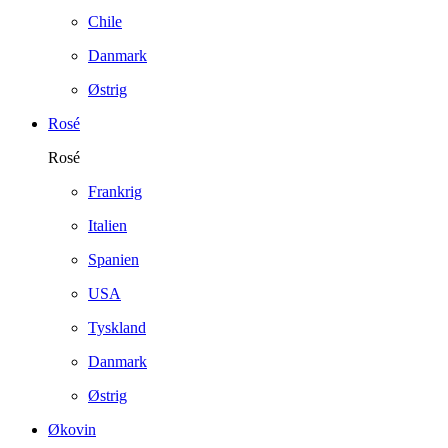
Chile
Danmark
Østrig
Rosé
Rosé
Frankrig
Italien
Spanien
USA
Tyskland
Danmark
Østrig
Økovin