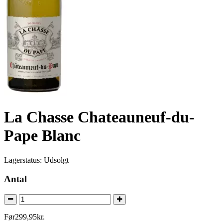
La Chasse Chateauneuf-du-
Pape Blanc
Lagerstatus:
Udsolgt
Antal
Før
299
,
95
kr.