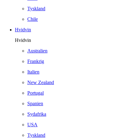
Tyskland
Chile
Hvidvin
Hvidvin
Australien
Frankrig
Italien
New Zealand
Portugal
Spanien
Sydafrika
USA
Tyskland