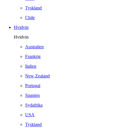
Tyskland
Chile
Hvidvin
Hvidvin
Australien
Frankrig
Italien
New Zealand
Portugal
Spanien
Sydafrika
USA
Tyskland