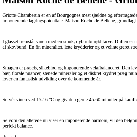
Maison Roche de Bellene - Gri
Griotte-Chambertin er en af Bourgognes mest sjældne og eftertragtede
imponerende lagringspotentiale. Maison Roche de Bellene, grundlagt af
I glasset fremstår vinen med en smuk, dyb rubinrød farve. Duften er i
af skovbund. En fin mineralitet, lette krydderier og et velintegreret str
Smagen er præcis, silkeblød og imponerende velafbalanceret. Den leven
bær, florale nuancer, stenede mineraler og et diskret krydret præg m
lover en fantastisk udvikling over de kommende år.
Servér vinen ved 15-16 °C og giv den gerne 45-60 minutter på karaffel.
Selvom den allerede nu viser en imponerende harmoni, vil den belønne
perfekt balance.