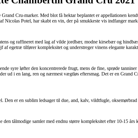
otte Chambertin Grand Cru 2021
 Grand Cru-marker. Med blot få hektar beplantet er appellationen kendt
 Nicolas Potel, har skabt en vin, der på smukkeste vis indfanger marke
ntens og raffineret med lag af vilde jordbær, modne kirsebær og hindbæ
ejf af egetræ tilfører kompleksitet og understreger vinens elegante karakt
de syre løfter den koncentrerede frugt, mens de fine, sprøde tanniner g
under ud i en lang, ren og nærmest vægtløs eftersmag. Det er en Grand 
 Den er en sublim ledsager til due, and, kalv, vildtfugle, oksemørbrad e
 den tålmodige samler med endnu større kompleksitet efter 10-15 års k