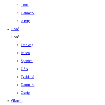
Chile
Danmark
Østrig
Rosé
Rosé
Frankrig
Italien
Spanien
USA
Tyskland
Danmark
Østrig
Økovin