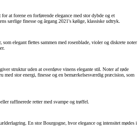
 for at forene en forførende elegance med stor dybde og et
ns særlige finesse og årgang 2021's kølige, klassiske udtryk.
r, som elegant flettes sammen med rosenblade, violer og diskrete noter
er.
iver struktur uden at overdøve vinens elegante stil. Noter af røde
Cru med stor energi, finesse og en bemærkelsesværdig præcision, som
ller raffinerede retter med svampe og trøffel.
ælderlagring. En stor Bourgogne, hvor elegance og intensitet mødes i