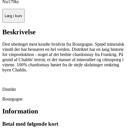
Nu
179
kr.
Læg i kurv
Beskrivelse
Den ubetinget mest kendte hvidvin fra Bourgogne. Sprød mineralsk
vinstil der har besnæret en hel verden. Distriktet har en lang historie
for vinproduktion - noget af det bedste chardonnay fra Frankrig. På
grund af Chablis' terroir, er der masser af mineralitet og citruspræg i
vinene. 100% chardonnay høstet fra de stejle skråninger omkring
byen Chablis.
Distrikt
Bourgogne
Information
Betal med følgende kort