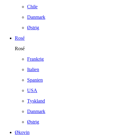
Chile
Danmark
Østrig
Rosé
Rosé
Frankrig
Italien
Spanien
USA
Tyskland
Danmark
Østrig
Økovin