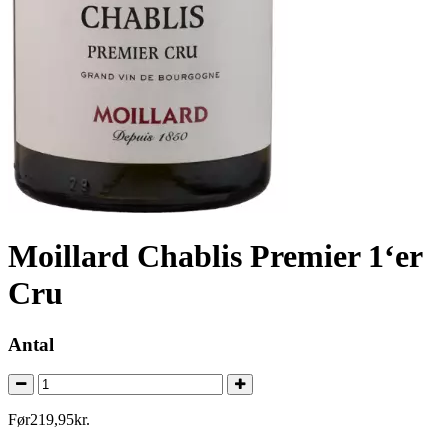
Moillard Chablis Premier 1‘er
Cru
Antal
Før
219
,
95
kr.