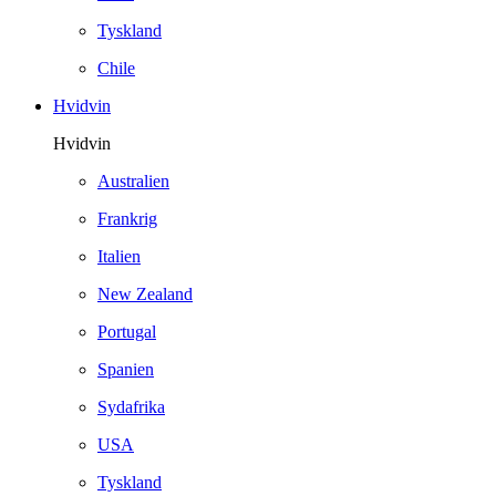
Tyskland
Chile
Hvidvin
Hvidvin
Australien
Frankrig
Italien
New Zealand
Portugal
Spanien
Sydafrika
USA
Tyskland