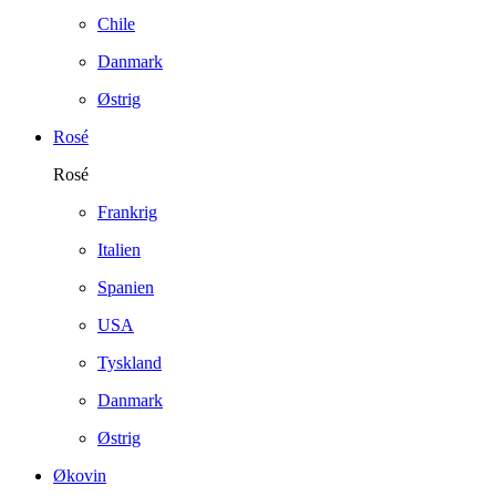
Chile
Danmark
Østrig
Rosé
Rosé
Frankrig
Italien
Spanien
USA
Tyskland
Danmark
Østrig
Økovin