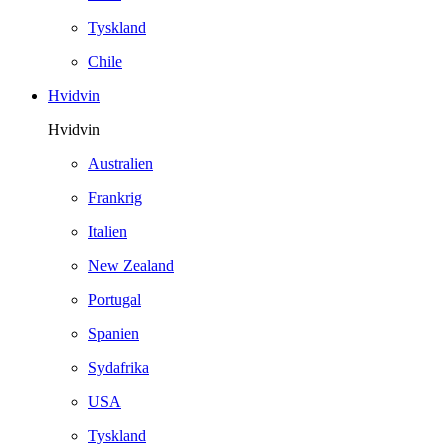
Tyskland
Chile
Hvidvin
Hvidvin
Australien
Frankrig
Italien
New Zealand
Portugal
Spanien
Sydafrika
USA
Tyskland