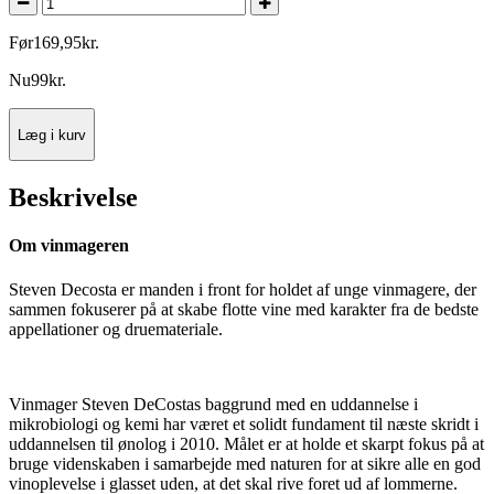
Før
169
,
95
kr.
Nu
99
kr.
Læg i kurv
Beskrivelse
Om vinmageren
Steven Decosta er manden i front for holdet af unge vinmagere, der
sammen fokuserer på at skabe flotte vine med karakter fra de bedste
appellationer og druemateriale.
Vinmager Steven DeCos­tas baggrund med en uddannelse i
mikrobiologi og kemi har været et solidt fundament til næste skridt i
uddannelsen til ønolog i 2010. Målet er at holde et skarpt fokus på at
bruge videnskaben i samarbejde med naturen for at sikre alle en god
vinoplevelse i glasset uden, at det skal rive foret ud af lommerne.