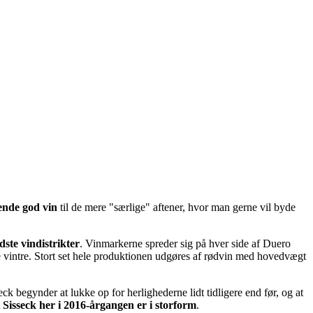
nde god vin
til de mere "særlige" aftener, hvor man gerne vil byde
dste vindistrikter
. Vinmarkerne spreder sig på hver side af Duero
e vintre. Stort set hele produktionen udgøres af rødvin med hovedvægt
k begynder at lukke op for herlighederne lidt tidligere end før, og at
t
Sisseck her i 2016-årgangen er i storform
.