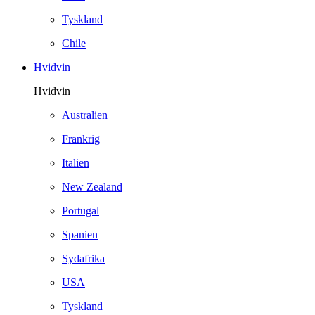
Tyskland
Chile
Hvidvin
Hvidvin
Australien
Frankrig
Italien
New Zealand
Portugal
Spanien
Sydafrika
USA
Tyskland