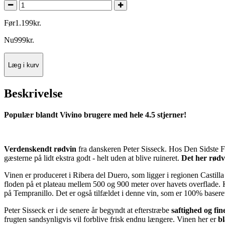
Før
1.199
kr.
Nu
999
kr.
Læg i kurv
Beskrivelse
Populær blandt Vivino brugere med hele 4.5 stjerner!
Verdenskendt rødvin
fra danskeren Peter Sisseck. Hos Den Sidste Fl
gæsterne på lidt ekstra godt - helt uden at blive ruineret.
Det her rødvi
Vinen er produceret i Ribera del Duero, som ligger i regionen Castill
floden på et plateau mellem 500 og 900 meter over havets overflade. 
på Tempranillo. Det er også tilfældet i denne vin, som er 100% basere
Peter Sisseck er i de senere år begyndt at efterstræbe
saftighed og fin
frugten sandsynligvis vil forblive frisk endnu længere. Vinen her er
bl