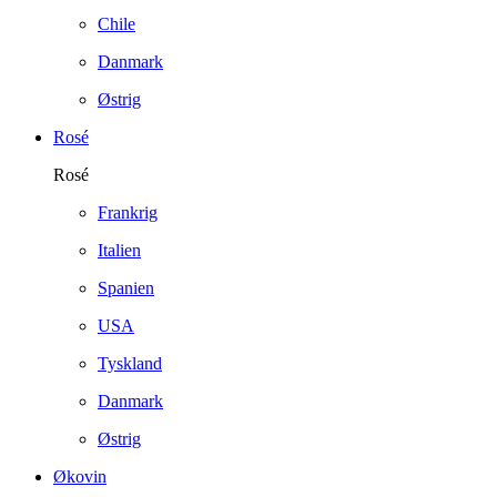
Chile
Danmark
Østrig
Rosé
Rosé
Frankrig
Italien
Spanien
USA
Tyskland
Danmark
Østrig
Økovin