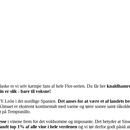
aske er vi selv kæmpe fans af hele Flor-serien. Du får her
knaldhamre
n er slik - bare til voksne!
a Y León i det nordlige Spanien.
Det anses for at være et af landets be
Klimaet er ekstremt kontinentalt med varme og tørre somre samt råkold
t på Tempranillo.
esse
i vinene frem for det voldsomme og imposante. Det betyder at Sissec
andt top 1% af alle vine i hele verdenen
og vi tør derfor godt påstå a