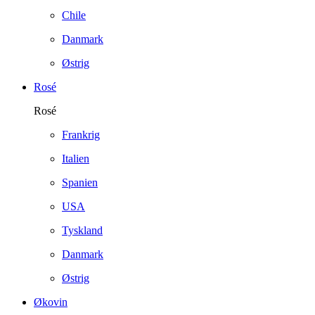
Chile
Danmark
Østrig
Rosé
Rosé
Frankrig
Italien
Spanien
USA
Tyskland
Danmark
Østrig
Økovin