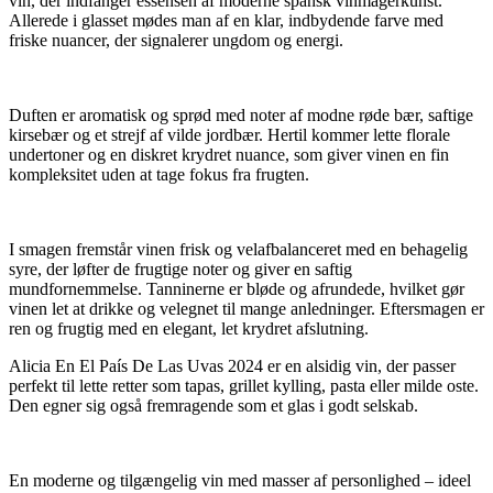
vin, der indfanger essensen af moderne spansk vinmagerkunst.
Allerede i glasset mødes man af en klar, indbydende farve med
friske nuancer, der signalerer ungdom og energi.
Duften er aromatisk og sprød med noter af modne røde bær, saftige
kirsebær og et strejf af vilde jordbær. Hertil kommer lette florale
undertoner og en diskret krydret nuance, som giver vinen en fin
kompleksitet uden at tage fokus fra frugten.
I smagen fremstår vinen frisk og velafbalanceret med en behagelig
syre, der løfter de frugtige noter og giver en saftig
mundfornemmelse. Tanninerne er bløde og afrundede, hvilket gør
vinen let at drikke og velegnet til mange anledninger. Eftersmagen er
ren og frugtig med en elegant, let krydret afslutning.
Alicia En El País De Las Uvas 2024 er en alsidig vin, der passer
perfekt til lette retter som tapas, grillet kylling, pasta eller milde oste.
Den egner sig også fremragende som et glas i godt selskab.
En moderne og tilgængelig vin med masser af personlighed – ideel