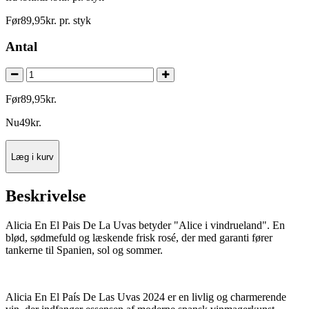
Før
89
,
95
kr.
pr. styk
Antal
Før
89
,
95
kr.
Nu
49
kr.
Læg i kurv
Beskrivelse
Alicia En El Pais De La Uvas betyder "Alice i vindrueland". En
blød, sødmefuld og læskende frisk rosé, der med garanti fører
tankerne til Spanien, sol og sommer.
Alicia En El País De Las Uvas 2024 er en livlig og charmerende