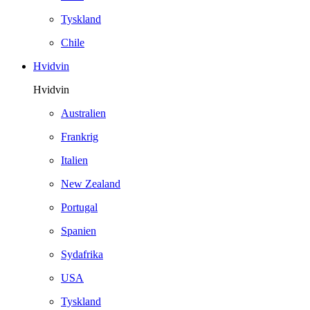
Tyskland
Chile
Hvidvin
Hvidvin
Australien
Frankrig
Italien
New Zealand
Portugal
Spanien
Sydafrika
USA
Tyskland