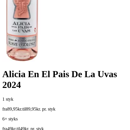
Alicia En El Pais De La Uvas
2024
1 styk
fra
89
,
95
kr.
til
89
,
95
kr.
pr. styk
6+ styks
fra
49
kr.
til
49
kr.
pr. styk