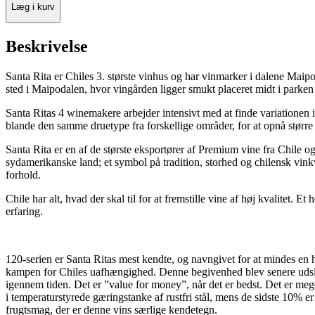
Læg i kurv
Beskrivelse
Santa Rita er Chiles 3. største vinhus og har vinmarker i dalene Maip
sted i Maipodalen, hvor vingården ligger smukt placeret midt i parken
Santa Ritas 4 winemakere arbejder intensivt med at finde variationen i d
blande den samme druetype fra forskellige områder, for at opnå større 
Santa Rita er en af de største eksportører af Premium vine fra Chile o
sydamerikanske land; et symbol på tradition, storhed og chilensk vinkv
forhold.
Chile har alt, hvad der skal til for at fremstille vine af høj kvalitet
erfaring.
120-serien er Santa Ritas mest kendte, og navngivet for at mindes en h
kampen for Chiles uafhængighed. Denne begivenhed blev senere udslags
igennem tiden. Det er ”value for money”, når det er bedst. Det er mege
i temperaturstyrede gæringstanke af rustfri stål, mens de sidste 10% er
frugtsmag, der er denne vins særlige kendetegn.