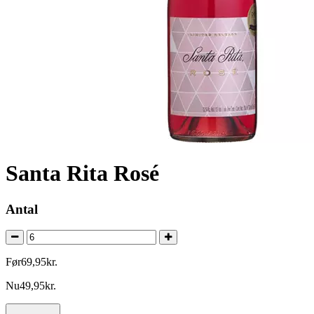
Santa Rita Rosé
Antal
Før
69
,
95
kr.
Nu
49
,
95
kr.