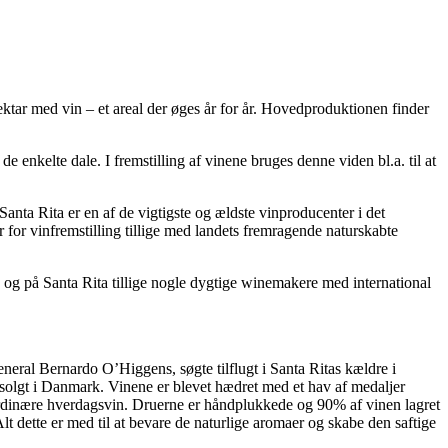
ktar med vin – et areal der øges år for år. Hovedproduktionen finder
de enkelte dale. I fremstilling af vinene bruges denne viden bl.a. til at
anta Rita er en af de vigtigste og ældste vinproducenter i det
r for vinfremstilling tillige med landets fremragende naturskabte
æg og på Santa Rita tillige nogle dygtige winemakere med international
eneral Bernardo O’Higgens, søgte tilflugt i Santa Ritas kældre i
solgt i Danmark. Vinene er blevet hædret med et hav af medaljer
traordinære hverdagsvin. Druerne er håndplukkede og 90% af vinen lagret
Alt dette er med til at bevare de naturlige aromaer og skabe den saftige