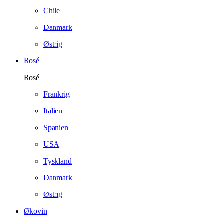
Chile
Danmark
Østrig
Rosé
Rosé
Frankrig
Italien
Spanien
USA
Tyskland
Danmark
Østrig
Økovin