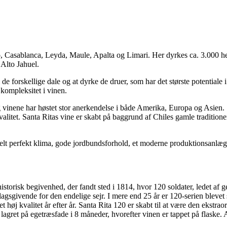
o, Casablanca, Leyda, Maule, Apalta og Limari. Her dyrkes ca. 3.000 he
 Alto Jahuel.
e forskellige dale og at dyrke de druer, som har det største potentiale i 
kompleksitet i vinen.
g vinene har høstet stor anerkendelse i både Amerika, Europa og Asien. S
alitet. Santa Ritas vine er skabt på baggrund af Chiles gamle traditione
. Et helt perfekt klima, gode jordbundsforhold, et moderne produktionsanl
istorisk begivenhed, der fandt sted i 1814, hvor 120 soldater, ledet af g
givende for den endelige sejr. I mere end 25 år er 120-serien blevet 
t høj kvalitet år efter år. Santa Rita 120 er skabt til at være den eks
 lagret på egetræsfade i 8 måneder, hvorefter vinen er tappet på flaske. 