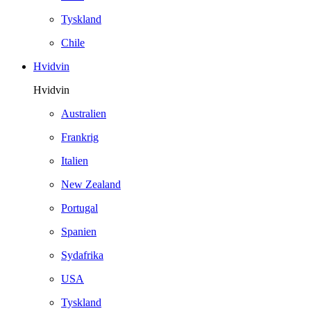
Tyskland
Chile
Hvidvin
Hvidvin
Australien
Frankrig
Italien
New Zealand
Portugal
Spanien
Sydafrika
USA
Tyskland