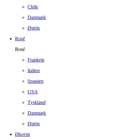
Chile
Danmark
Østrig
Rosé
Rosé
Frankrig
Italien
Spanien
USA
Tyskland
Danmark
Østrig
Økovin