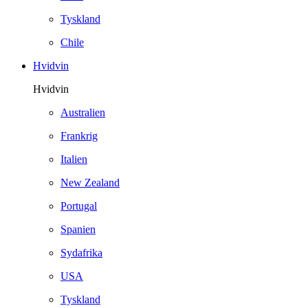
Tyskland
Chile
Hvidvin
Hvidvin
Australien
Frankrig
Italien
New Zealand
Portugal
Spanien
Sydafrika
USA
Tyskland