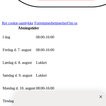
Ret cookie-samtykke
Forretningsbetingelser
Om os
Åbningstider
I dag
0
8
:
0
0
-
16
:
0
0
Fredag d. 7. august
0
8
:
0
0
-
16
:
0
0
Lørdag d. 8. august
Lukket
Søndag d. 9. august
Lukket
Mandag d. 10. august
0
8
:
0
0
-
16
:
0
0
Tirsdag d. 11. august
0
8
:
0
0
-
16
:
0
0