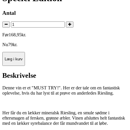
Antal
Før
168
,
95
kr.
Nu
79
kr.
Læg i kurv
Beskrivelse
Denne vin er et "MUST TRY!". Her er der tale om en fantastisk
oplevelse, hvis du har lyst til at prøve en anderledes Riesling.
Her får du en lækker mineralsk Riesling, en smule sødme i
eftersmagen af fersken, grønne æbler. Vinen afsluttes helt fantastisk
med en lækker syrebalance der får mundvandet til at løbe.