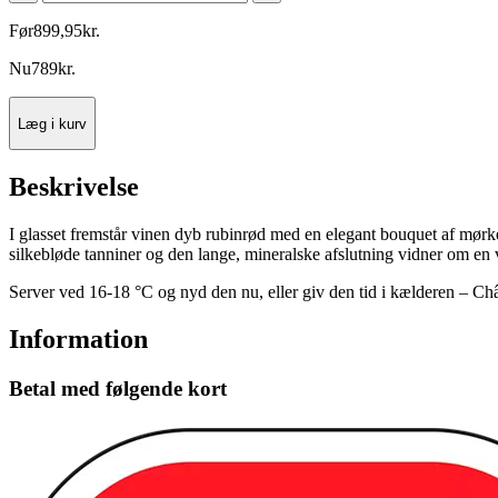
Før
899
,
95
kr.
Nu
789
kr.
Læg i kurv
Beskrivelse
I glasset fremstår vinen dyb rubinrød med en elegant bouquet af mørke
silkebløde tanniner og den lange, mineralske afslutning vidner om en v
Server ved 16-18 °C og nyd den nu, eller giv den tid i kælderen – Ch
Information
Betal med følgende kort