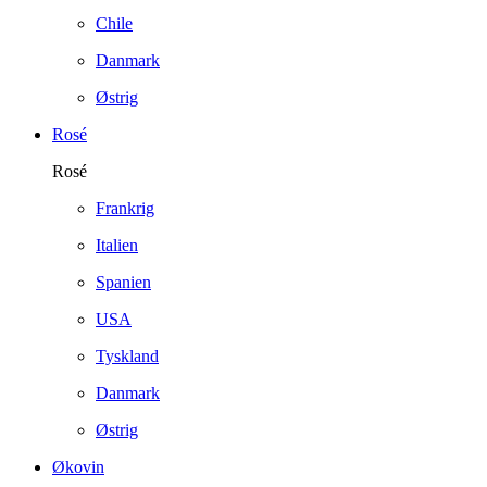
Chile
Danmark
Østrig
Rosé
Rosé
Frankrig
Italien
Spanien
USA
Tyskland
Danmark
Østrig
Økovin