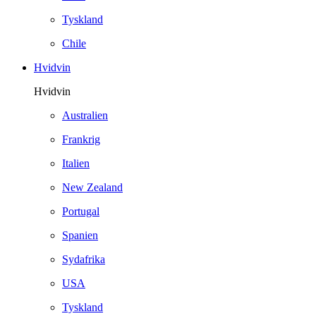
Tyskland
Chile
Hvidvin
Hvidvin
Australien
Frankrig
Italien
New Zealand
Portugal
Spanien
Sydafrika
USA
Tyskland