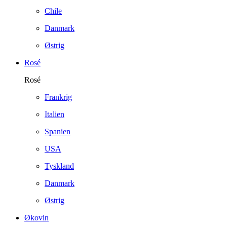
Chile
Danmark
Østrig
Rosé
Rosé
Frankrig
Italien
Spanien
USA
Tyskland
Danmark
Østrig
Økovin