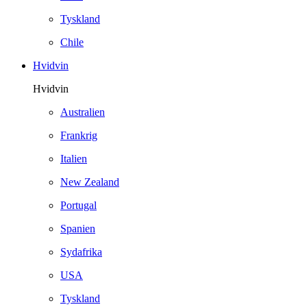
Tyskland
Chile
Hvidvin
Hvidvin
Australien
Frankrig
Italien
New Zealand
Portugal
Spanien
Sydafrika
USA
Tyskland