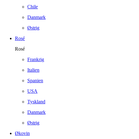
Chile
Danmark
Østrig
Rosé
Rosé
Frankrig
Italien
Spanien
USA
Tyskland
Danmark
Østrig
Økovin