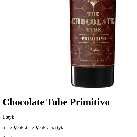
Chocolate Tube Primitivo
1 styk
fra
139
,
95
kr.
til
139
,
95
kr.
pr. styk