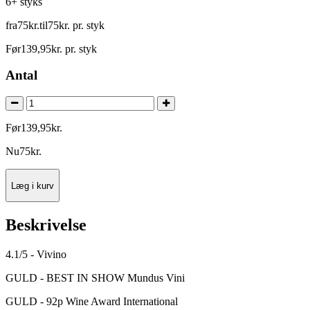
6+ styks
fra
75
kr.
til
75
kr.
pr. styk
Før
139
,
95
kr.
pr. styk
Antal
Før
139
,
95
kr.
Nu
75
kr.
Læg i kurv
Beskrivelse
4.1/5 - Vivino
GULD - BEST IN SHOW Mundus Vini
GULD - 92p Wine Award International