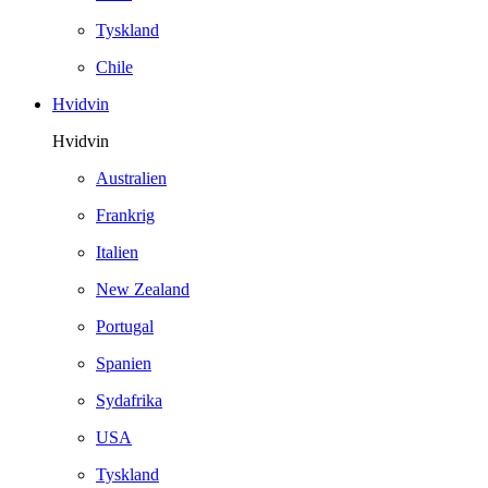
Tyskland
Chile
Hvidvin
Hvidvin
Australien
Frankrig
Italien
New Zealand
Portugal
Spanien
Sydafrika
USA
Tyskland