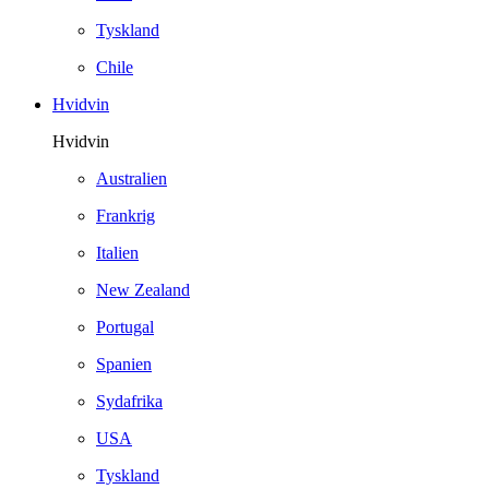
Tyskland
Chile
Hvidvin
Hvidvin
Australien
Frankrig
Italien
New Zealand
Portugal
Spanien
Sydafrika
USA
Tyskland