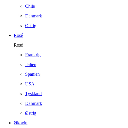
Chile
Danmark
Østrig
Rosé
Rosé
Frankrig
Italien
Spanien
USA
Tyskland
Danmark
Østrig
Økovin