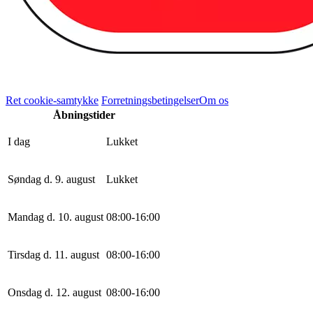
Ret cookie-samtykke
Forretningsbetingelser
Om os
Åbningstider
I dag
Lukket
Søndag d. 9. august
Lukket
Mandag d. 10. august
0
8
:
0
0
-
16
:
0
0
Tirsdag d. 11. august
0
8
:
0
0
-
16
:
0
0
Onsdag d. 12. august
0
8
:
0
0
-
16
:
0
0