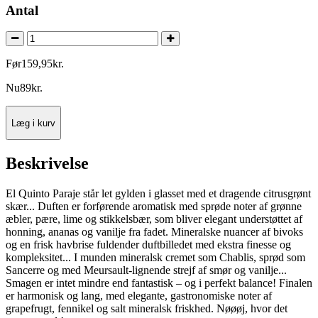
Antal
Før
159
,
95
kr.
Nu
89
kr.
Læg i kurv
Beskrivelse
El Quinto Paraje står let gylden i glasset med et dragende citrusgrønt
skær... Duften er forførende aromatisk med sprøde noter af grønne
æbler, pære, lime og stikkelsbær, som bliver elegant understøttet af
honning, ananas og vanilje fra fadet. Mineralske nuancer af bivoks
og en frisk havbrise fuldender duftbilledet med ekstra finesse og
kompleksitet... I munden mineralsk cremet som Chablis, sprød som
Sancerre og med Meursault-lignende strejf af smør og vanilje...
Smagen er intet mindre end fantastisk – og i perfekt balance! Finalen
er harmonisk og lang, med elegante, gastronomiske noter af
grapefrugt, fennikel og salt mineralsk friskhed. Nøøøj, hvor det