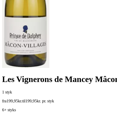
Les Vignerons de Mancey Mâcon
1 styk
fra
199
,
95
kr.
til
199
,
95
kr.
pr. styk
6+ styks