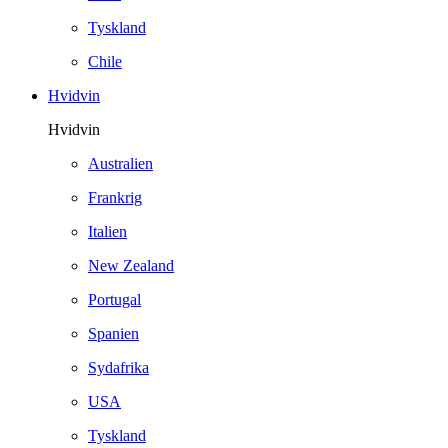
Tyskland
Chile
Hvidvin
Hvidvin
Australien
Frankrig
Italien
New Zealand
Portugal
Spanien
Sydafrika
USA
Tyskland