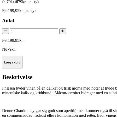
fra
79
kr.
til
79
kr.
pr. styk
Før
199
,
95
kr.
pr. styk
Antal
Før
199
,
95
kr.
Nu
79
kr.
Læg i kurv
Beskrivelse
I næsen byder vinen på en delikat og frisk aroma med noter af hvide bl
mineralske kalk- og kridtbund i Mâcon-terroiret bidrager med en subtil
Denne Chardonnay gør sig godt som aperitif, men kommer også til sin ret 
en sommermiddag, frokost eller i kombination med retter, hvor vinen