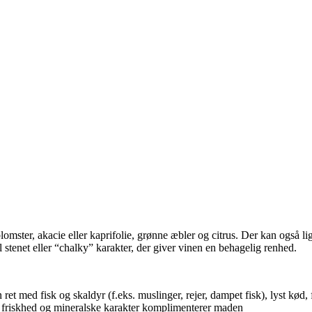
omster, akacie eller kaprifolie, grønne æbler og citrus. Der kan også l
 stenet eller “chalky” karakter, der giver vinen en behagelig renhed.
med fisk og skaldyr (f.eks. muslinger, rejer, dampet fisk), lyst kød, fjer
s friskhed og mineralske karakter komplimenterer maden