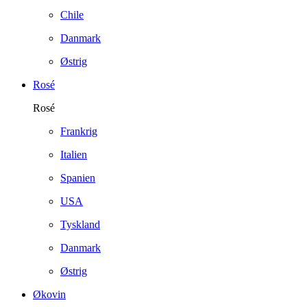
Chile
Danmark
Østrig
Rosé
Rosé
Frankrig
Italien
Spanien
USA
Tyskland
Danmark
Østrig
Økovin