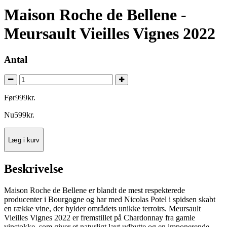
Maison Roche de Bellene -
Meursault Vieilles Vignes 2022
Antal
Før
999
kr.
Nu
599
kr.
Læg i kurv
Beskrivelse
Maison Roche de Bellene er blandt de mest respekterede
producenter i Bourgogne og har med Nicolas Potel i spidsen skabt
en række vine, der hylder områdets unikke terroirs. Meursault
Vieilles Vignes 2022 er fremstillet på Chardonnay fra gamle
vinstokke, som giver et naturligt lavt udbytte og en imponerende