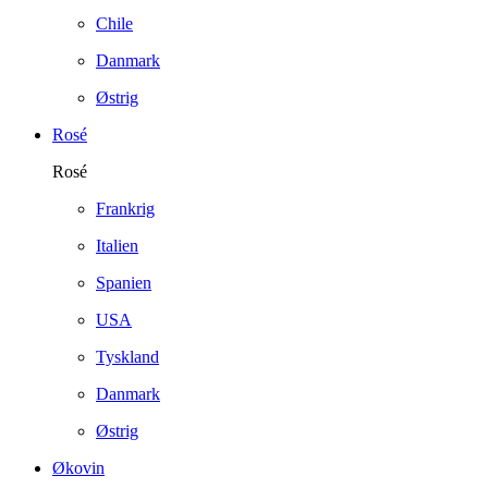
Chile
Danmark
Østrig
Rosé
Rosé
Frankrig
Italien
Spanien
USA
Tyskland
Danmark
Østrig
Økovin