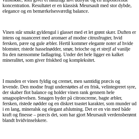
koncentration. Resultatet er en klassisk Meursault med stor dybde,
elegance og en bemærkelsesværdig balance.
Vinen står smukt gyldengul i glasset med et let grønt skær. Duften er
intens og nuanceret med aromaer af modne citrusfrugter, hvid
fersken, pære og gule æbler. Hertil kommer elegante noter af hvide
blomster, ristede hasselnødder, smør, brioche og et strejf af vanilje
fra den nænsomme fadlagring. Under det hele ligger en kalket
mineralitet, som giver friskhed og kompleksitet.
I munden er vinen fyldig og cremet, men samtidig præcis og
levende. Den modne frugt understøttes af en frisk, velintegreret syre,
der skaber flot balance og holder vinen rank gennem hele
smagsoplevelsen. Smagen byder på citroncreme, bagte æbler,
fersken, ristede nødder og en diskret toastet karakter, som munder ud
i en lang, mineralsk og elegant afslutning. Det er en vin med både
kraft og finesse – præcis det, som har gjort Meursault verdensberømt
blandt hvidvinselskere.