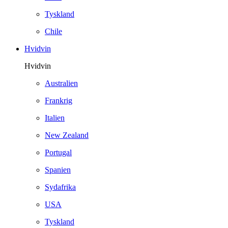
Tyskland
Chile
Hvidvin
Hvidvin
Australien
Frankrig
Italien
New Zealand
Portugal
Spanien
Sydafrika
USA
Tyskland