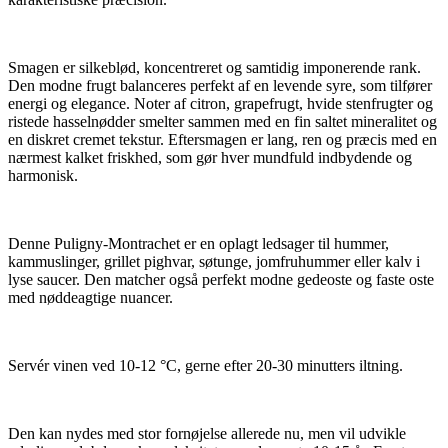
Smagen er silkeblød, koncentreret og samtidig imponerende rank.
Den modne frugt balanceres perfekt af en levende syre, som tilfører
energi og elegance. Noter af citron, grapefrugt, hvide stenfrugter og
ristede hasselnødder smelter sammen med en fin saltet mineralitet og
en diskret cremet tekstur. Eftersmagen er lang, ren og præcis med en
nærmest kalket friskhed, som gør hver mundfuld indbydende og
harmonisk.
Denne Puligny-Montrachet er en oplagt ledsager til hummer,
kammuslinger, grillet pighvar, søtunge, jomfruhummer eller kalv i
lyse saucer. Den matcher også perfekt modne gedeoste og faste oste
med nøddeagtige nuancer.
Servér vinen ved 10-12 °C, gerne efter 20-30 minutters iltning.
Den kan nydes med stor fornøjelse allerede nu, men vil udvikle