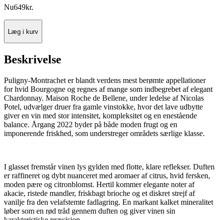
Nu
649
kr.
Læg i kurv
Beskrivelse
Puligny-Montrachet er blandt verdens mest berømte appellationer
for hvid Bourgogne og regnes af mange som indbegrebet af elegant
Chardonnay. Maison Roche de Bellene, under ledelse af Nicolas
Potel, udvælger druer fra gamle vinstokke, hvor det lave udbytte
giver en vin med stor intensitet, kompleksitet og en enestående
balance. Årgang 2022 byder på både moden frugt og en
imponerende friskhed, som understreger områdets særlige klasse.
I glasset fremstår vinen lys gylden med flotte, klare reflekser. Duften
er raffineret og dybt nuanceret med aromaer af citrus, hvid fersken,
moden pære og citronblomst. Hertil kommer elegante noter af
akacie, ristede mandler, friskbagt brioche og et diskret strejf af
vanilje fra den velafstemte fadlagring. En markant kalket mineralitet
løber som en rød tråd gennem duften og giver vinen sin
karakteristiske præcision.