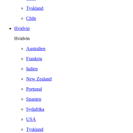
Tyskland
Chile
Hvidvin
Hvidvin
Australien
Frankrig
Italien
New Zealand
Portugal
Spanien
Sydafrika
USA
Tyskland