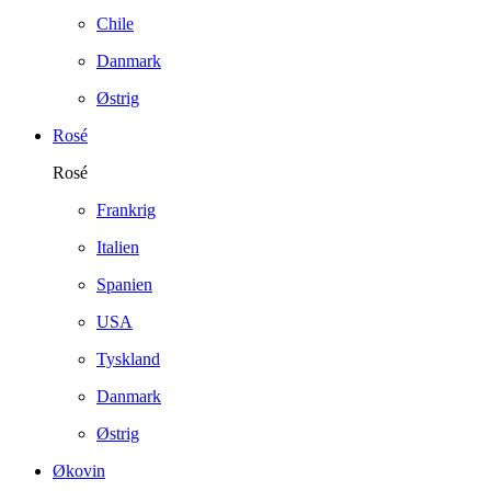
Chile
Danmark
Østrig
Rosé
Rosé
Frankrig
Italien
Spanien
USA
Tyskland
Danmark
Østrig
Økovin