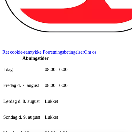
Ret cookie-samtykke
Forretningsbetingelser
Om os
Åbningstider
I dag
0
8
:
0
0
-
16
:
0
0
Fredag d. 7. august
0
8
:
0
0
-
16
:
0
0
Lørdag d. 8. august
Lukket
Søndag d. 9. august
Lukket