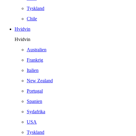
Tyskland
Chile
Hvidvin
Hvidvin
Australien
Frankrig
Italien
New Zealand
Portugal
Spanien
Sydafrika
USA
Tyskland