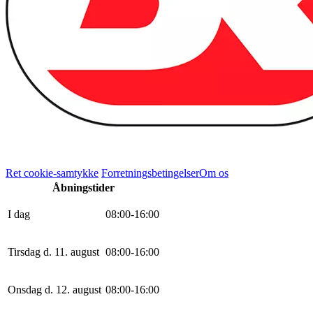
Ret cookie-samtykke
Forretningsbetingelser
Om os
Åbningstider
I dag
0
8
:
0
0
-
16
:
0
0
Tirsdag d. 11. august
0
8
:
0
0
-
16
:
0
0
Onsdag d. 12. august
0
8
:
0
0
-
16
:
0
0