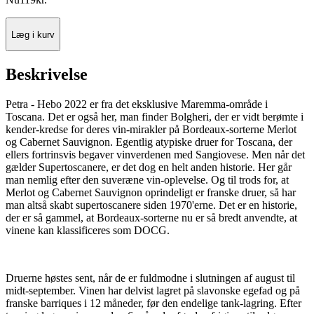
Læg i kurv
Beskrivelse
Petra - Hebo 2022 er fra det eksklusive Maremma-område i
Toscana. Det er også her, man finder Bolgheri, der er vidt berømte i
kender-kredse for deres vin-mirakler på Bordeaux-sorterne Merlot
og Cabernet Sauvignon. Egentlig atypiske druer for Toscana, der
ellers fortrinsvis begaver vinverdenen med Sangiovese. Men når det
gælder Supertoscanere, er det dog en helt anden historie. Her går
man nemlig efter den suveræne vin-oplevelse. Og til trods for, at
Merlot og Cabernet Sauvignon oprindeligt er franske druer, så har
man altså skabt supertoscanere siden 1970'erne. Det er en historie,
der er så gammel, at Bordeaux-sorterne nu er så bredt anvendte, at
vinene kan klassificeres som DOCG.
Druerne høstes sent, når de er fuldmodne i slutningen af august til
midt-september. Vinen har delvist lagret på slavonske egefad og på
franske barriques i 12 måneder, før den endelige tank-lagring. Efter