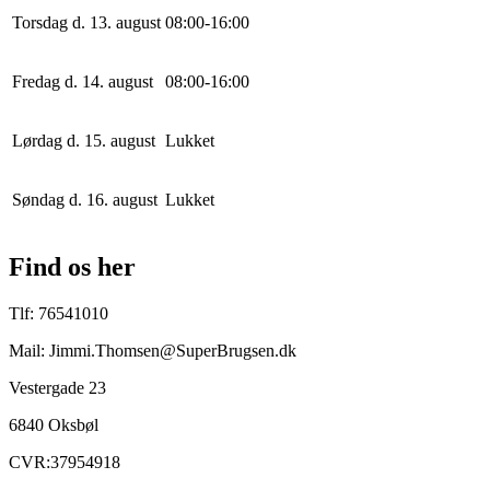
Torsdag d. 13. august
0
8
:
0
0
-
16
:
0
0
Fredag d. 14. august
0
8
:
0
0
-
16
:
0
0
Lørdag d. 15. august
Lukket
Søndag d. 16. august
Lukket
Find os her
Tlf: 76541010
Mail: Jimmi.Thomsen@SuperBrugsen.dk
Vestergade 23
6840 Oksbøl
CVR:37954918