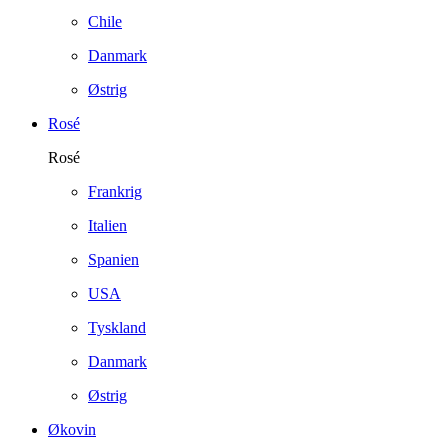
Chile
Danmark
Østrig
Rosé
Rosé
Frankrig
Italien
Spanien
USA
Tyskland
Danmark
Østrig
Økovin