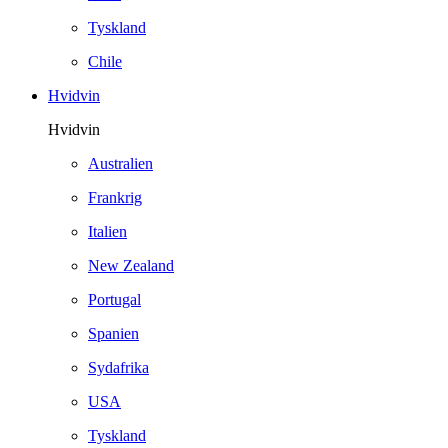
Tyskland
Chile
Hvidvin
Hvidvin
Australien
Frankrig
Italien
New Zealand
Portugal
Spanien
Sydafrika
USA
Tyskland