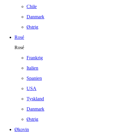
Chile
Danmark
Østrig
Rosé
Rosé
Frankrig
Italien
Spanien
USA
Tyskland
Danmark
Østrig
Økovin