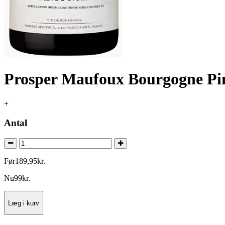
Prosper Maufoux Bourgogne Pi
+
Antal
Før
189
,
95
kr.
Nu
99
kr.
Læg i kurv