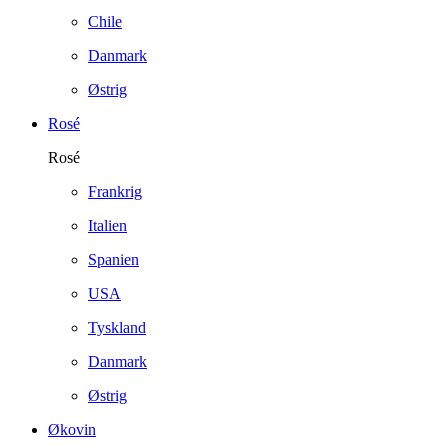
Chile
Danmark
Østrig
Rosé
Rosé
Frankrig
Italien
Spanien
USA
Tyskland
Danmark
Østrig
Økovin