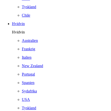
Tyskland
Chile
Hvidvin
Hvidvin
Australien
Frankrig
Italien
New Zealand
Portugal
Spanien
Sydafrika
USA
Tyskland