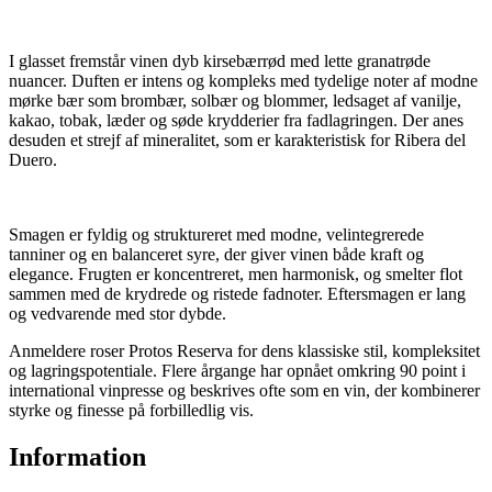
I glasset fremstår vinen dyb kirsebærrød med lette granatrøde
nuancer. Duften er intens og kompleks med tydelige noter af modne
mørke bær som brombær, solbær og blommer, ledsaget af vanilje,
kakao, tobak, læder og søde krydderier fra fadlagringen. Der anes
desuden et strejf af mineralitet, som er karakteristisk for
Ribera del
Duero
.
Smagen er fyldig og struktureret med modne, velintegrerede
tanniner og en balanceret syre, der giver vinen både kraft og
elegance. Frugten er koncentreret, men harmonisk, og smelter flot
sammen med de krydrede og ristede fadnoter. Eftersmagen er lang
og vedvarende med stor dybde.
Anmeldere roser Protos Reserva for dens klassiske stil, kompleksitet
og lagringspotentiale. Flere årgange har opnået omkring 90 point i
international vinpresse og beskrives ofte som en vin, der kombinerer
styrke og finesse på forbilledlig vis.
Information