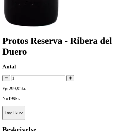
Protos Reserva - Ribera del
Duero
Antal
Før
299
,
95
kr.
Nu
199
kr.
Læg i kurv
Beskrivelse