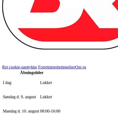
Ret cookie-samtykke
Forretningsbetingelser
Om os
Åbningstider
I dag
Lukket
Søndag d. 9. august
Lukket
Mandag d. 10. august
0
8
:
0
0
-
16
:
0
0