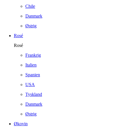
Chile
Danmark
Østrig
Rosé
Rosé
Frankrig
Italien
Spanien
USA
Tyskland
Danmark
Østrig
Økovin