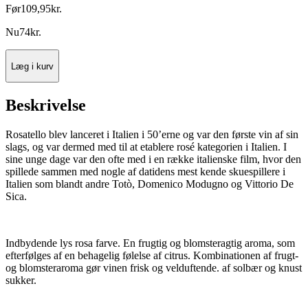
Før
109
,
95
kr.
Nu
74
kr.
Læg i kurv
Beskrivelse
Rosatello blev lanceret i Italien i 50’erne og var den første vin af sin
slags, og var dermed med til at etablere rosé kategorien i Italien. I
sine unge dage var den ofte med i en række italienske film, hvor den
spillede sammen med nogle af datidens mest kende skuespillere i
Italien som blandt andre Totò, Domenico Modugno og Vittorio De
Sica.
Indbydende lys rosa farve. En frugtig og blomsteragtig aroma, som
efterfølges af en behagelig følelse af citrus. Kombinationen af frugt-
og blomsteraroma gør vinen frisk og velduftende. af solbær og knust
sukker.