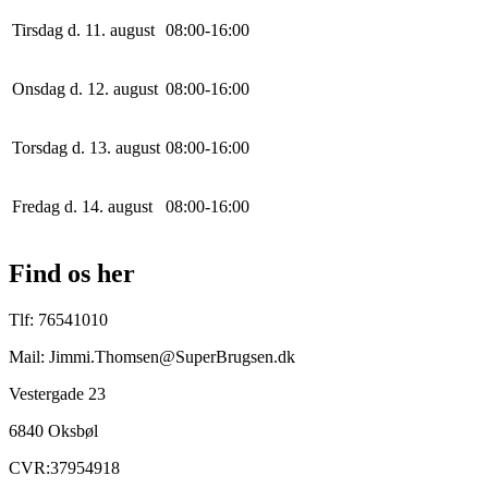
Tirsdag d. 11. august
0
8
:
0
0
-
16
:
0
0
Onsdag d. 12. august
0
8
:
0
0
-
16
:
0
0
Torsdag d. 13. august
0
8
:
0
0
-
16
:
0
0
Fredag d. 14. august
0
8
:
0
0
-
16
:
0
0
Find os her
Tlf: 76541010
Mail: Jimmi.Thomsen@SuperBrugsen.dk
Vestergade 23
6840 Oksbøl
CVR:37954918