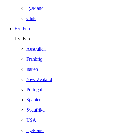
Tyskland
Chile
Hvidvin
Hvidvin
Australien
Frankrig
Italien
New Zealand
Portugal
Spanien
Sydafrika
USA
Tyskland