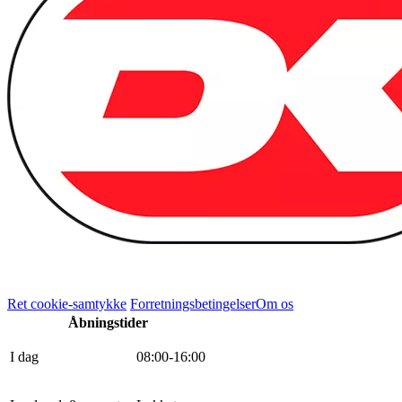
Ret cookie-samtykke
Forretningsbetingelser
Om os
Åbningstider
I dag
0
8
:
0
0
-
16
:
0
0