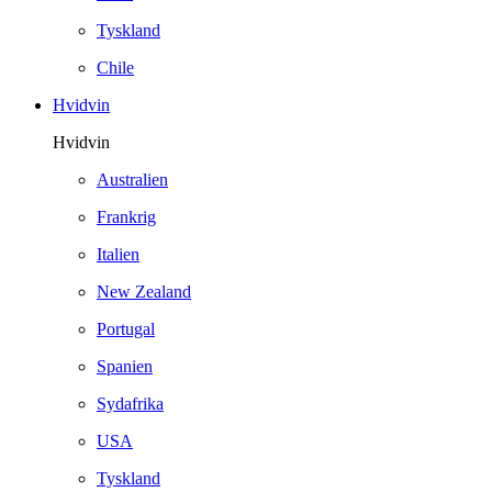
Tyskland
Chile
Hvidvin
Hvidvin
Australien
Frankrig
Italien
New Zealand
Portugal
Spanien
Sydafrika
USA
Tyskland