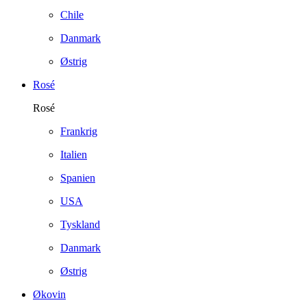
Chile
Danmark
Østrig
Rosé
Rosé
Frankrig
Italien
Spanien
USA
Tyskland
Danmark
Østrig
Økovin