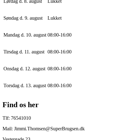
Lørdag d. 8. august
Lukket
Søndag d. 9. august
Lukket
Mandag d. 10. august
0
8
:
0
0
-
16
:
0
0
Tirsdag d. 11. august
0
8
:
0
0
-
16
:
0
0
Onsdag d. 12. august
0
8
:
0
0
-
16
:
0
0
Torsdag d. 13. august
0
8
:
0
0
-
16
:
0
0
Find os her
Tlf: 76541010
Mail: Jimmi.Thomsen@SuperBrugsen.dk
Vestergade 23