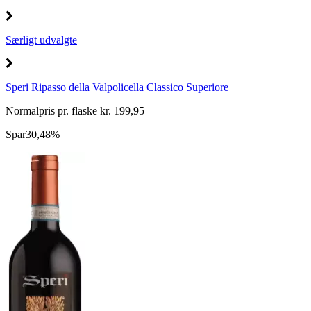
Særligt udvalgte
Speri Ripasso della Valpolicella Classico Superiore
Normalpris pr. flaske kr. 199,95
Spar
30,48%