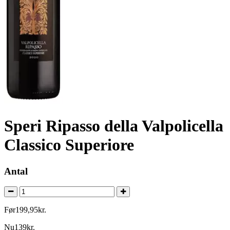
Speri Ripasso della Valpolicella
Classico Superiore
Antal
Før
199
,
95
kr.
Nu
139
kr.