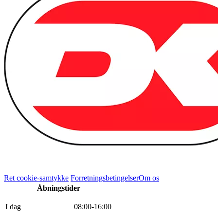
Ret cookie-samtykke
Forretningsbetingelser
Om os
Åbningstider
I dag
0
8
:
0
0
-
16
:
0
0