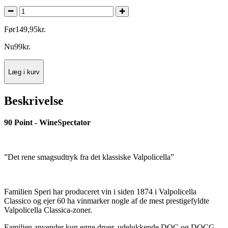
Før
149
,
95
kr.
Nu
99
kr.
Læg i kurv
Beskrivelse
90 Point - WineSpectator
”Det rene smagsudtryk fra det klassiske Valpolicella”
Familien Speri har produceret vin i siden 1874 i Valpolicella
Classico og ejer 60 ha vinmarker nogle af de mest prestigefyldte
Valpolicella Classica-zoner.
Familien anvender kun egne druer, udelukkende DOC og DOCG-