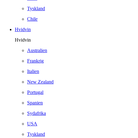
Tyskland
Chile
Hvidvin
Hvidvin
Australien
Frankrig
Italien
New Zealand
Portugal
Spanien
Sydafrika
USA
Tyskland