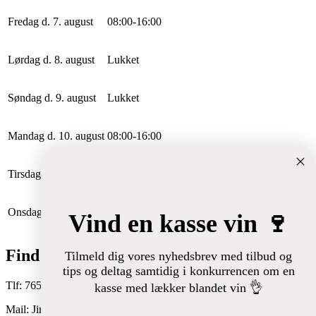
Fredag d. 7. august
0
8
:
0
0
-
16
:
0
0
Lørdag d. 8. august
Lukket
Søndag d. 9. august
Lukket
Mandag d. 10. august
0
8
:
0
0
-
16
:
0
0
Tirsdag d. 11. august
0
8
:
0
0
-
16
:
0
0
Onsdag d. 12. august
0
8
:
0
0
-
16
:
0
0
Vind en kasse vin 🍷
Find os her
Tilmeld dig vores nyhedsbrev med tilbud og
tips og deltag samtidig i konkurrencen om en
Tlf: 76541010
kasse med lækker blandet vin 👌
Mail: Jimmi.Thomsen@SuperBrugsen.dk