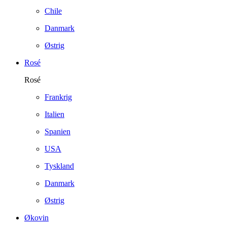
Chile
Danmark
Østrig
Rosé
Rosé
Frankrig
Italien
Spanien
USA
Tyskland
Danmark
Østrig
Økovin