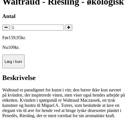
Waltraud - Riesling - økologisk
Antal
Før
159
,
95
kr.
Nu
109
kr.
Læg i kurv
Beskrivelse
Waltraud er paradigmet for kunst i vin; den bærer ikke kun navnet
på kvinden, der inspirerede vinen, men viser også hendes arbejde på
etiketten. Kvinden i spørgsmål er Waltraud Maczassek, en tysk
kunstner og hustru til Miguel A. Torres, som besluttede at lave en
elegant vin til ære for hende ved at bruge tyske druesorter plantet i
Penedès, Riesling, der er mest værdsat for sin aromatiske kraft.