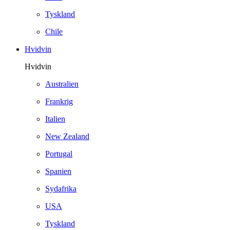
Tyskland
Chile
Hvidvin
Hvidvin
Australien
Frankrig
Italien
New Zealand
Portugal
Spanien
Sydafrika
USA
Tyskland