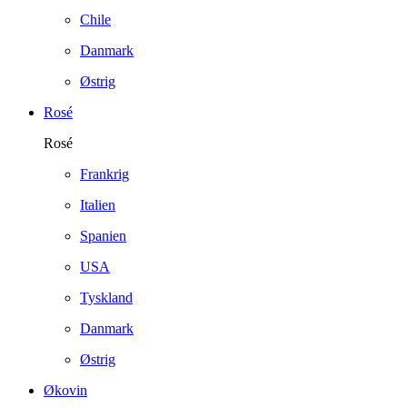
Chile
Danmark
Østrig
Rosé
Rosé
Frankrig
Italien
Spanien
USA
Tyskland
Danmark
Østrig
Økovin