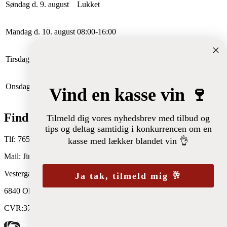
Søndag d. 9. august
Lukket
Mandag d. 10. august
0
8
:
0
0
-
16
:
0
0
Tirsdag d. 11. august
0
8
:
0
0
-
16
:
0
0
Onsdag d. 12. august
0
8
:
0
0
-
16
:
0
0
Vind en kasse vin 🍷
Find os her
Tilmeld dig vores nyhedsbrev med tilbud og
tips og deltag samtidig i konkurrencen om en
Tlf: 76541010
kasse med lækker blandet vin 👌
Mail: Jimmi.Thomsen@SuperBrugsen.dk
Vestergade 23
Ja tak, tilmeld mig 🥂
6840 Oksbøl
CVR:37954918