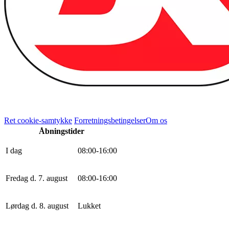
Ret cookie-samtykke
Forretningsbetingelser
Om os
Åbningstider
I dag
0
8
:
0
0
-
16
:
0
0
Fredag d. 7. august
0
8
:
0
0
-
16
:
0
0
Lørdag d. 8. august
Lukket