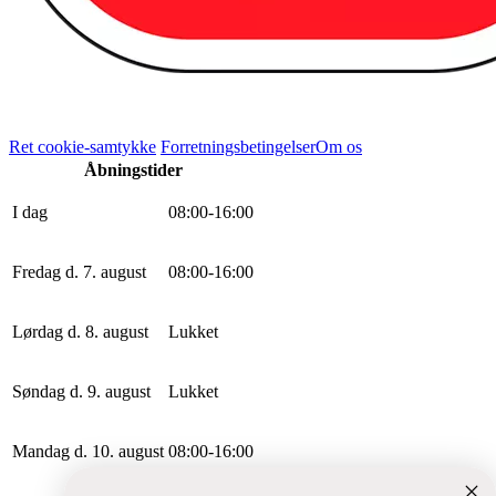
Ret cookie-samtykke
Forretningsbetingelser
Om os
Åbningstider
I dag
0
8
:
0
0
-
16
:
0
0
Fredag d. 7. august
0
8
:
0
0
-
16
:
0
0
Lørdag d. 8. august
Lukket
Søndag d. 9. august
Lukket
Mandag d. 10. august
0
8
:
0
0
-
16
:
0
0