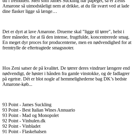
ud i fremtiden. Men som James Suckling har påpeget, så er Zenis
Amarone så uimodståeligt nem at drikke, at du får svært ved at lade
dine flasker ligge så længe…
Det er dyrt at lave Amarone. Druerne skal "ligge til tørre", helst i
flere måneder, for at få den intense, frugtfulde, koncentrerede smag.
En meget dyr proces for producenterne, men en nødvendighed for at
fremtrylle de eftertragtede smagsnoter.
Hos Zeni satser de på kvalitet. De tørrer deres vindruer længere end
nødvendigt, de høster i hånden fra gamle vinstokke, og de fadlagrer
på egetræ. Dét er blot nogle af hemmelighederne bag DK’s bedste
Amarone-køb...
93 Point - James Suckling
93 Point - Best Italian Wines Annuario
93 Point - Mad og Monopolet
92 Point - Vinhulen.dk
92 Point - Vinbladet
91 Point - Flaskehalsen