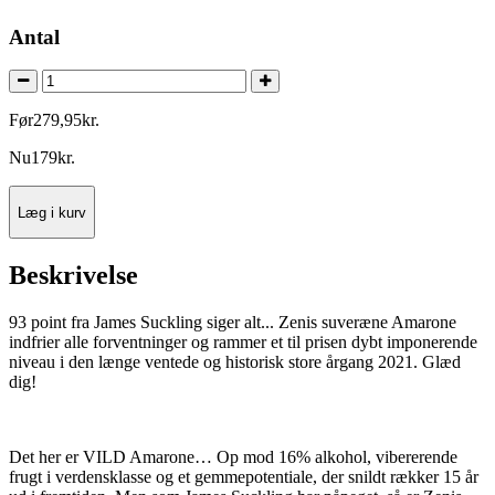
Antal
Før
279
,
95
kr.
Nu
179
kr.
Læg i kurv
Beskrivelse
93 point fra James Suckling siger alt... Zenis suveræne Amarone
indfrier alle forventninger og rammer et til prisen dybt imponerende
niveau i den længe ventede og historisk store årgang 2021. Glæd
dig!
Det her er VILD Amarone… Op mod 16% alkohol, vibererende
frugt i verdensklasse og et gemmepotentiale, der snildt rækker 15 år