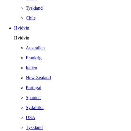
Tyskland
Chile
Hvidvin
Hvidvin
Australien
Frankrig
Italien
New Zealand
Portugal
Spanien
Sydafrika
USA
Tyskland