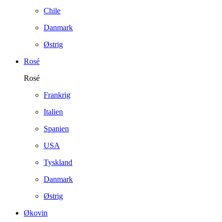
Chile
Danmark
Østrig
Rosé
Rosé
Frankrig
Italien
Spanien
USA
Tyskland
Danmark
Østrig
Økovin