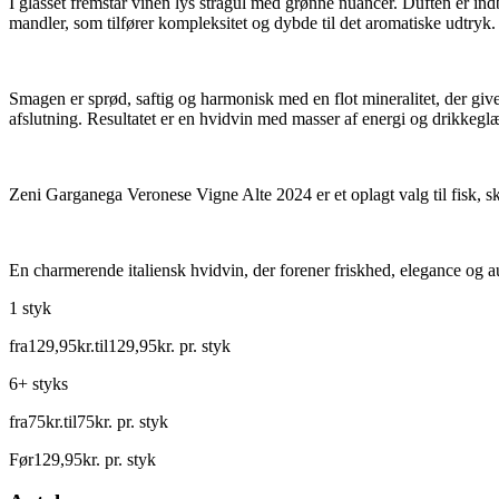
I glasset fremstår vinen lys strågul med grønne nuancer. Duften er in
mandler, som tilfører kompleksitet og dybde til det aromatiske udtryk.
Smagen er sprød, saftig og harmonisk med en flot mineralitet, der giv
afslutning. Resultatet er en hvidvin med masser af energi og drikkegl
Zeni Garganega Veronese Vigne Alte 2024 er et oplagt valg til fisk, skal
En charmerende italiensk hvidvin, der forener friskhed, elegance og a
1 styk
fra
129
,
95
kr.
til
129
,
95
kr.
pr. styk
6+ styks
fra
75
kr.
til
75
kr.
pr. styk
Før
129
,
95
kr.
pr. styk