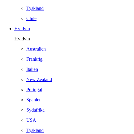
Tyskland
Chile
Hvidvin
Hvidvin
Australien
Frankrig
Italien
New Zealand
Portugal
Spanien
Sydafrika
USA
Tyskland