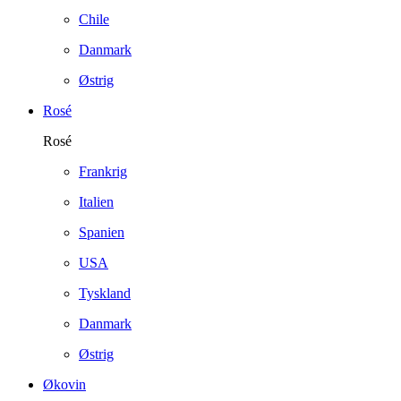
Chile
Danmark
Østrig
Rosé
Rosé
Frankrig
Italien
Spanien
USA
Tyskland
Danmark
Østrig
Økovin