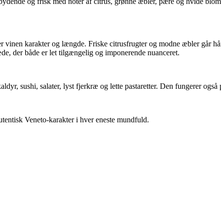
dbydende og frisk med noter af citrus, grønne æbler, pære og hvide blom
er vinen karakter og længde. Friske citrusfrugter og modne æbler går h
æde, der både er let tilgængelig og imponerende nuanceret.
dyr, sushi, salater, lyst fjerkræ og lette pastaretter. Den fungerer også
utentisk Veneto-karakter i hver eneste mundfuld.