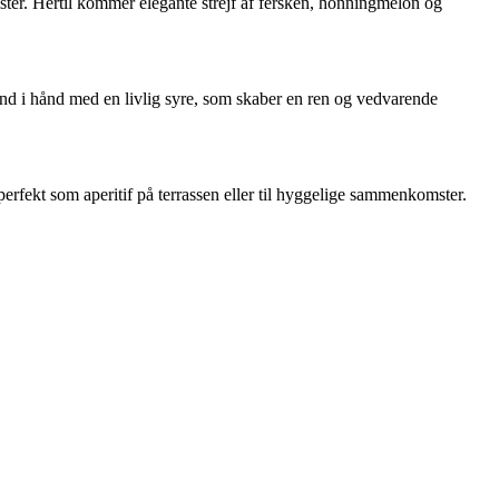
ster. Hertil kommer elegante strejf af fersken, honningmelon og
ånd i hånd med en livlig syre, som skaber en ren og vedvarende
 perfekt som aperitif på terrassen eller til hyggelige sammenkomster.