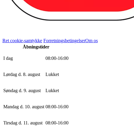
Ret cookie-samtykke
Forretningsbetingelser
Om os
Åbningstider
I dag
0
8
:
0
0
-
16
:
0
0
Lørdag d. 8. august
Lukket
Søndag d. 9. august
Lukket
Mandag d. 10. august
0
8
:
0
0
-
16
:
0
0
Tirsdag d. 11. august
0
8
:
0
0
-
16
:
0
0