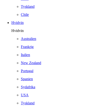
Tyskland
Chile
Hvidvin
Hvidvin
Australien
Frankrig
Italien
New Zealand
Portugal
Spanien
Sydafrika
USA
Tyskland