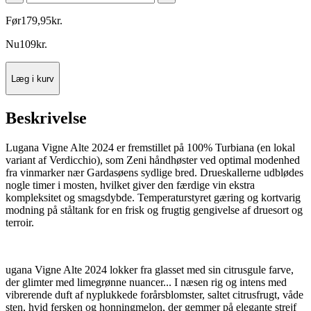
Før
179
,
95
kr.
Nu
109
kr.
Læg i kurv
Beskrivelse
Lugana Vigne Alte 2024 er fremstillet på 100% Turbiana (en lokal
variant af Verdicchio), som Zeni håndhøster ved optimal modenhed
fra vinmarker nær Gardasøens sydlige bred. Drueskallerne udblødes
nogle timer i mosten, hvilket giver den færdige vin ekstra
kompleksitet og smagsdybde. Temperaturstyret gæring og kortvarig
modning på ståltank for en frisk og frugtig gengivelse af druesort og
terroir.
ugana Vigne Alte 2024 lokker fra glasset med sin citrusgule farve,
der glimter med limegrønne nuancer... I næsen rig og intens med
vibrerende duft af nyplukkede forårsblomster, saltet citrusfrugt, våde
sten, hvid fersken og honningmelon, der gemmer på elegante strejf