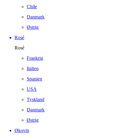
Chile
Danmark
Østrig
Rosé
Rosé
Frankrig
Italien
Spanien
USA
Tyskland
Danmark
Østrig
Økovin