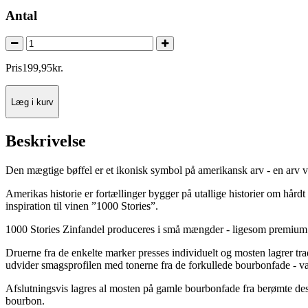
Antal
Pris
199
,
95
kr.
Læg i kurv
Beskrivelse
Den mægtige bøffel er et ikonisk symbol på amerikansk arv - en arv væ
Amerikas historie er fortællinger bygger på utallige historier om hård
inspiration til vinen ”1000 Stories”.
1000 Stories Zinfandel produceres i små mængder - ligesom premium 
Druerne fra de enkelte marker presses individuelt og mosten lagrer tra
udvider smagsprofilen med tonerne fra de forkullede bourbonfade - van
Afslutningsvis lagres al mosten på gamle bourbonfade fra berømte dest
bourbon.