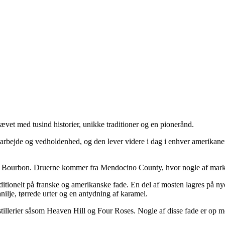
vet med tusind historier, unikke traditioner og en pionerånd.
t arbejde og vedholdenhed, og den lever videre i dag i enhver amerikane
Bourbon. Druerne kommer fra Mendocino County, hvor nogle af markerne
ditionelt på franske og amerikanske fade. En del af mosten lagres på ny
ilje, tørrede urter og en antydning af karamel.
illerier såsom Heaven Hill og Four Roses. Nogle af disse fade er op mo