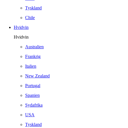
Tyskland
Chile
Hvidvin
Hvidvin
Australien
Frankrig
Italien
New Zealand
Portugal
Spanien
Sydafrika
USA
Tyskland