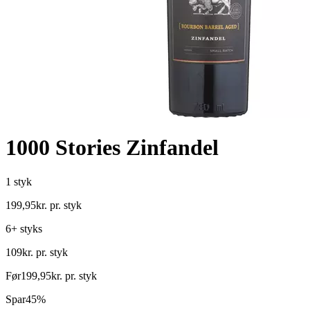
1000 Stories Zinfandel
1 styk
199
,
95
kr.
pr. styk
6+ styks
109
kr.
pr. styk
Før
199
,
95
kr.
pr. styk
Spar
45%