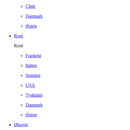
Chile
Danmark
Østrig
Rosé
Rosé
Frankrig
Italien
Spanien
USA
Tyskland
Danmark
Østrig
Økovin