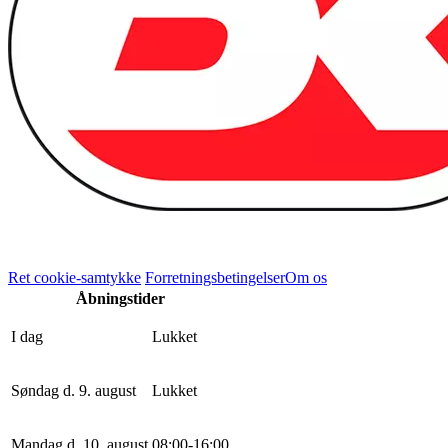
Ret cookie-samtykke
Forretningsbetingelser
Om os
Åbningstider
I dag
Lukket
Søndag d. 9. august
Lukket
Mandag d. 10. august
0
8
:
0
0
-
16
:
0
0