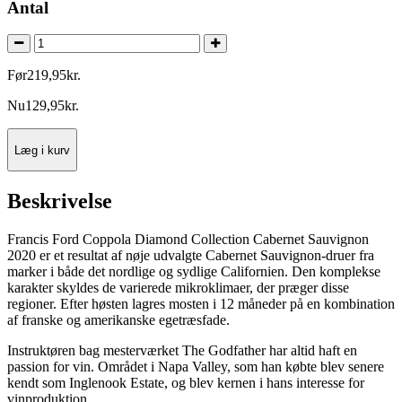
Antal
Før
219
,
95
kr.
Nu
129
,
95
kr.
Læg i kurv
Beskrivelse
Francis Ford Coppola Diamond Collection Cabernet Sauvignon
2020 er et resultat af nøje udvalgte Cabernet Sauvignon-druer fra
marker i både det nordlige og sydlige Californien. Den komplekse
karakter skyldes de varierede mikroklimaer, der præger disse
regioner. Efter høsten lagres mosten i 12 måneder på en kombination
af franske og amerikanske egetræsfade.
Instruktøren bag mesterværket The Godfather har altid haft en
passion for vin. Området i Napa Valley, som han købte blev senere
kendt som Inglenook Estate, og blev kernen i hans interesse for
vinproduktion.