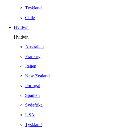
Tyskland
Chile
Hvidvin
Hvidvin
Australien
Frankrig
Italien
New Zealand
Portugal
Spanien
Sydafrika
USA
Tyskland