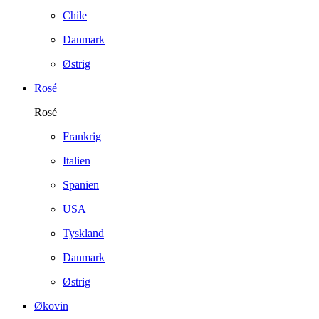
Chile
Danmark
Østrig
Rosé
Rosé
Frankrig
Italien
Spanien
USA
Tyskland
Danmark
Østrig
Økovin