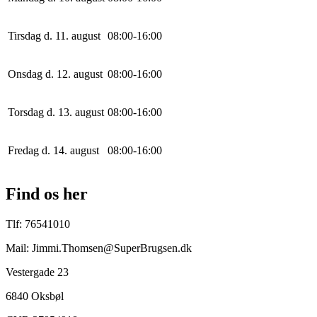
Tirsdag d. 11. august
0
8
:
0
0
-
16
:
0
0
Onsdag d. 12. august
0
8
:
0
0
-
16
:
0
0
Torsdag d. 13. august
0
8
:
0
0
-
16
:
0
0
Fredag d. 14. august
0
8
:
0
0
-
16
:
0
0
Find os her
Tlf: 76541010
Mail: Jimmi.Thomsen@SuperBrugsen.dk
Vestergade 23
6840 Oksbøl