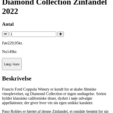
Diamond Collection Zinfandel
2022
Antal
Før
229
,
95
kr.
Nu
149
kr.
Læg i kurv
Beskrivelse
Francis Ford Coppola Winery er kendt for at skabe filmiske
vinoplevelser, og Diamond Collection er ingen undtagelse. Serien
hylder klassiske californiske druer, dyrket i nøje udvalgte
appellationer, der giver hver vin sin egen unikke karakter.
Paso Robles er hjertet af denne Zinfandel, et område berømt for sin