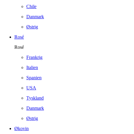
Chile
Danmark
Østrig
Rosé
Rosé
Frankrig
Italien
Spanien
USA
Tyskland
Danmark
Østrig
Økovin