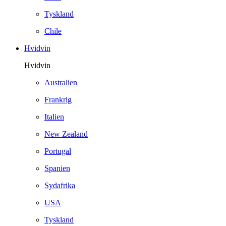
Tyskland
Chile
Hvidvin
Hvidvin
Australien
Frankrig
Italien
New Zealand
Portugal
Spanien
Sydafrika
USA
Tyskland