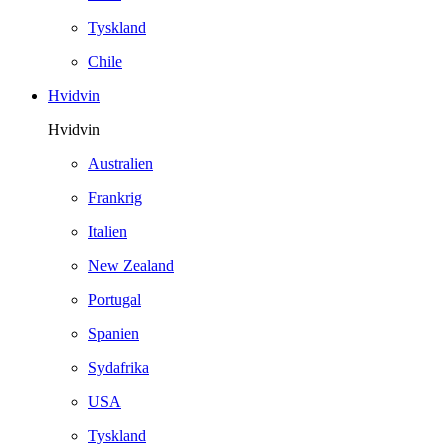
Tyskland
Chile
Hvidvin
Hvidvin
Australien
Frankrig
Italien
New Zealand
Portugal
Spanien
Sydafrika
USA
Tyskland