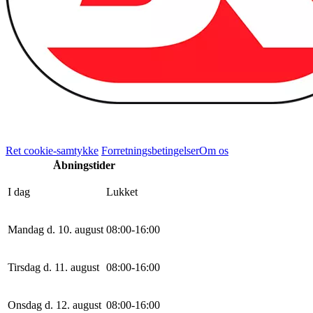
Ret cookie-samtykke
Forretningsbetingelser
Om os
Åbningstider
I dag
Lukket
Mandag d. 10. august
0
8
:
0
0
-
16
:
0
0
Tirsdag d. 11. august
0
8
:
0
0
-
16
:
0
0
Onsdag d. 12. august
0
8
:
0
0
-
16
:
0
0