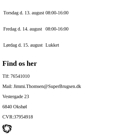
Torsdag d. 13. august
0
8
:
0
0
-
16
:
0
0
Fredag d. 14. august
0
8
:
0
0
-
16
:
0
0
Lørdag d. 15. august
Lukket
Find os her
Tlf: 76541010
Mail: Jimmi.Thomsen@SuperBrugsen.dk
Vestergade 23
6840 Oksbøl
CVR:37954918