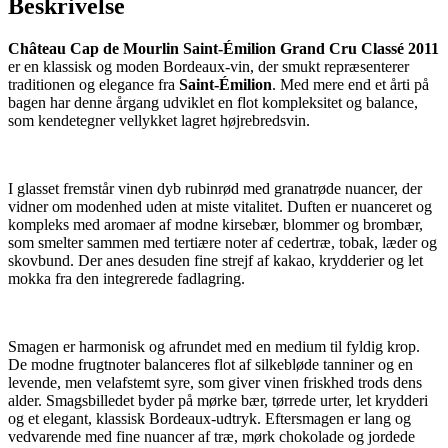
Beskrivelse
Château Cap de Mourlin Saint-Émilion Grand Cru Classé 2011
er en klassisk og moden Bordeaux-vin, der smukt repræsenterer
traditionen og elegance fra
Saint-Émilion
. Med mere end et årti på
bagen har denne årgang udviklet en flot kompleksitet og balance,
som kendetegner vellykket lagret højrebredsvin.
I glasset fremstår vinen dyb rubinrød med granatrøde nuancer, der
vidner om modenhed uden at miste vitalitet. Duften er nuanceret og
kompleks med aromaer af modne kirsebær, blommer og brombær,
som smelter sammen med tertiære noter af cedertræ, tobak, læder og
skovbund. Der anes desuden fine strejf af kakao, krydderier og let
mokka fra den integrerede fadlagring.
Smagen er harmonisk og afrundet med en medium til fyldig krop.
De modne frugtnoter balanceres flot af silkebløde tanniner og en
levende, men velafstemt syre, som giver vinen friskhed trods dens
alder. Smagsbilledet byder på mørke bær, tørrede urter, let krydderi
og et elegant, klassisk Bordeaux-udtryk. Eftersmagen er lang og
vedvarende med fine nuancer af træ, mørk chokolade og jordede