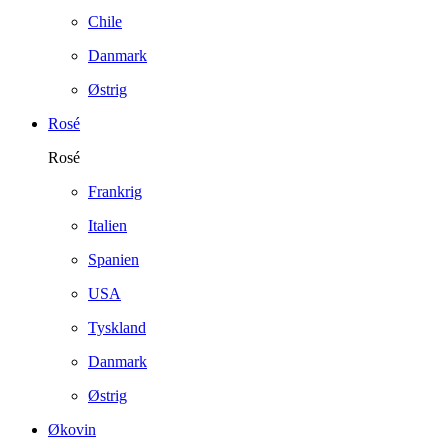
Chile
Danmark
Østrig
Rosé
Rosé
Frankrig
Italien
Spanien
USA
Tyskland
Danmark
Østrig
Økovin