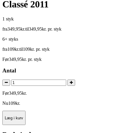
Classé 2011
1 styk
fra
349
,
95
kr.
til
349
,
95
kr.
pr. styk
6+ styks
fra
109
kr.
til
109
kr.
pr. styk
Før
349
,
95
kr.
pr. styk
Antal
Før
349
,
95
kr.
Nu
109
kr.
Læg i kurv