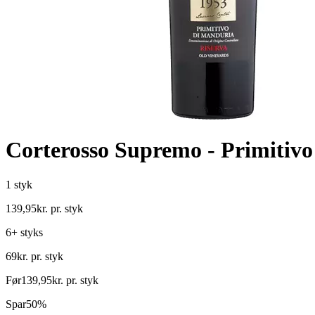
Corterosso Supremo - Primitiv
1 styk
139
,
95
kr.
pr. styk
6+ styks
69
kr.
pr. styk
Før
139
,
95
kr.
pr. styk
Spar
50%