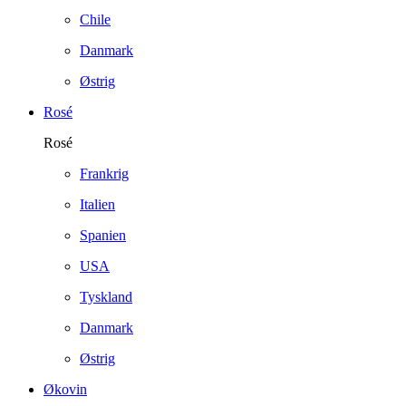
Chile
Danmark
Østrig
Rosé
Rosé
Frankrig
Italien
Spanien
USA
Tyskland
Danmark
Østrig
Økovin