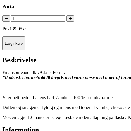
Antal
Pris
139
,
95
kr.
Læg i kurv
Beskrivelse
Finansbureauet.dk v/Claus Forrai:
”Italiensk charmetrold til lavpris med varm næse med noter af brom
Vi er helt nede i Italiens hæl, Apulien. 100 % primitivo-druer.
Duften og smagen er fyldig og intens med toner af vanilje, chokolade 
Mosten lagre 12 måneder på egetræsfade inden aftapning på flaske. Passe
Information