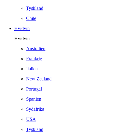
Tyskland
Chile
Hvidvin
Hvidvin
Australien
Frankrig
Italien
New Zealand
Portugal
Spanien
Sydafrika
USA
Tyskland