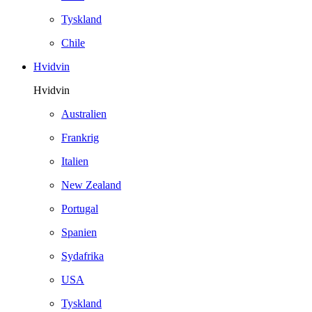
Tyskland
Chile
Hvidvin
Hvidvin
Australien
Frankrig
Italien
New Zealand
Portugal
Spanien
Sydafrika
USA
Tyskland