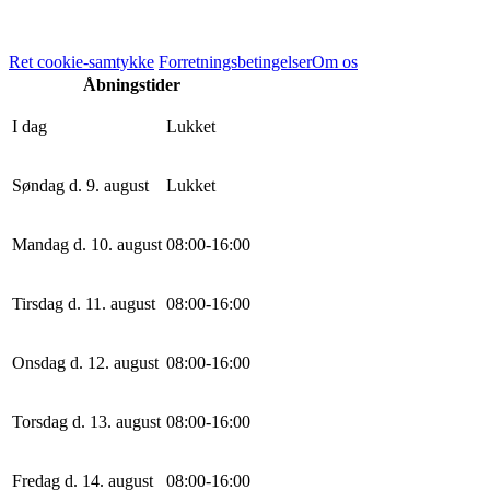
Ret cookie-samtykke
Forretningsbetingelser
Om os
Åbningstider
I dag
Lukket
Søndag d. 9. august
Lukket
Mandag d. 10. august
0
8
:
0
0
-
16
:
0
0
Tirsdag d. 11. august
0
8
:
0
0
-
16
:
0
0
Onsdag d. 12. august
0
8
:
0
0
-
16
:
0
0
Torsdag d. 13. august
0
8
:
0
0
-
16
:
0
0
Fredag d. 14. august
0
8
:
0
0
-
16
:
0
0