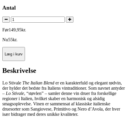
Antal
Før
149
,
95
kr.
Nu
55
kr.
Læg i kurv
Beskrivelse
Lo Stivale
The Italian Blend
er en karakterfuld og elegant rødvin,
der hylder det bedste fra Italiens vintraditioner. Som navnet antyder
–
Lo Stivale
, “støvlen” – samler denne vin druer fra forskellige
regioner i Italien, hvilket skaber en harmonisk og alsidig
smagsoplevelse. Vinen er sammensat af klassiske italienske
druesorter som Sangiovese, Primitivo og Nero d’Avola, der hver
især bidrager med deres unikke kvaliteter.