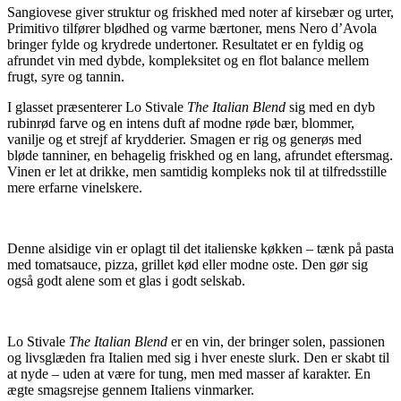
Sangiovese giver struktur og friskhed med noter af kirsebær og urter,
Primitivo tilfører blødhed og varme bærtoner, mens Nero d’Avola
bringer fylde og krydrede undertoner. Resultatet er en fyldig og
afrundet vin med dybde, kompleksitet og en flot balance mellem
frugt, syre og tannin.
I glasset præsenterer Lo Stivale
The Italian Blend
sig med en dyb
rubinrød farve og en intens duft af modne røde bær, blommer,
vanilje og et strejf af krydderier. Smagen er rig og generøs med
bløde tanniner, en behagelig friskhed og en lang, afrundet eftersmag.
Vinen er let at drikke, men samtidig kompleks nok til at tilfredsstille
mere erfarne vinelskere.
Denne alsidige vin er oplagt til det italienske køkken – tænk på pasta
med tomatsauce, pizza, grillet kød eller modne oste. Den gør sig
også godt alene som et glas i godt selskab.
Lo Stivale
The Italian Blend
er en vin, der bringer solen, passionen
og livsglæden fra Italien med sig i hver eneste slurk. Den er skabt til
at nyde – uden at være for tung, men med masser af karakter. En
ægte smagsrejse gennem Italiens vinmarker.