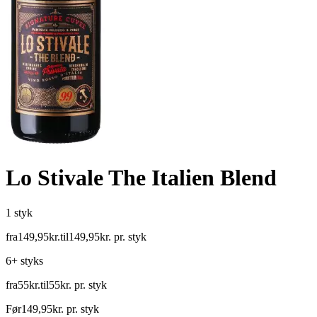
Lo Stivale The Italien Blend
1 styk
fra
149
,
95
kr.
til
149
,
95
kr.
pr. styk
6+ styks
fra
55
kr.
til
55
kr.
pr. styk
Før
149
,
95
kr.
pr. styk