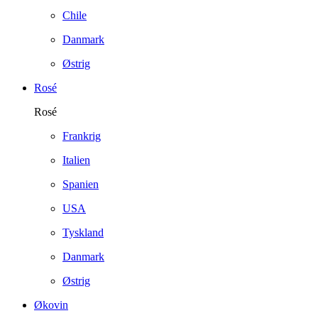
Chile
Danmark
Østrig
Rosé
Rosé
Frankrig
Italien
Spanien
USA
Tyskland
Danmark
Østrig
Økovin