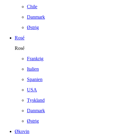
Chile
Danmark
Østrig
Rosé
Rosé
Frankrig
Italien
Spanien
USA
Tyskland
Danmark
Østrig
Økovin