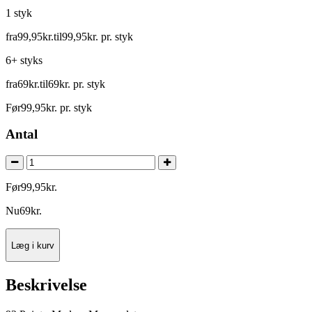
1 styk
fra
99
,
95
kr.
til
99
,
95
kr.
pr. styk
6+ styks
fra
69
kr.
til
69
kr.
pr. styk
Før
99
,
95
kr.
pr. styk
Antal
Før
99
,
95
kr.
Nu
69
kr.
Læg i kurv
Beskrivelse