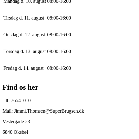
Mandag d. 10. august
0
8
:
0
0
-
16
:
0
0
Tirsdag d. 11. august
0
8
:
0
0
-
16
:
0
0
Onsdag d. 12. august
0
8
:
0
0
-
16
:
0
0
Torsdag d. 13. august
0
8
:
0
0
-
16
:
0
0
Fredag d. 14. august
0
8
:
0
0
-
16
:
0
0
Find os her
Tlf: 76541010
Mail: Jimmi.Thomsen@SuperBrugsen.dk
Vestergade 23
6840 Oksbøl