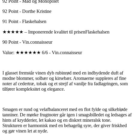
92 Point - Mad og Monopolet
92 Point - Dorthe Kristine
91 Point - Flaskehalsen
★★★★★ – Imponerende kvalitet til prisenFlaskehalsen
90 Point - Vin.connaisseur
Value: ★★★★★★ 6/6 - Vin.connaisseur
I glasset fremstår vinen dyb rubinrød med en indbydende duft af
modne blommer, solbær og kirsebær. Aromaerne suppleres af fine
noter af cedertræ, tobak og et strejf af vanilje fra fadlagringen, som
tilfører kompleksitet og elegance.
Smagen er rund og velafbalanceret med en flot fylde og silkebløde
tanniner. De mørke frugtnoter går igen i smagsbilledet og ledsages af
hints af krydderier, let kakao og en diskret mineralsk tone.
Strukturen er harmonisk med en behagelig syre, der giver friskhed
og gør vinen let at nyde.