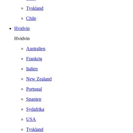
Tyskland
Chile
Hvidvin
Hvidvin
Australien
Frankrig
Italien
New Zealand
Portugal
Spanien
Sydafrika
USA
Tyskland