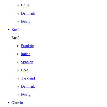
Chile
Danmark
Østrig
Rosé
Rosé
Frankrig
Italien
Spanien
USA
Tyskland
Danmark
Østrig
Økovin