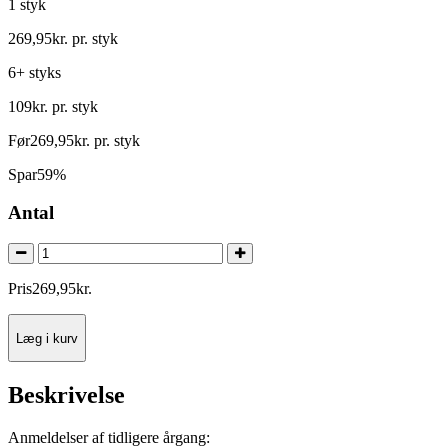
1 styk
269
,
95
kr.
pr. styk
6+ styks
109
kr.
pr. styk
Før
269
,
95
kr.
pr. styk
Spar
59%
Antal
Pris
269
,
95
kr.
Læg i kurv
Beskrivelse
Anmeldelser af tidligere årgang: