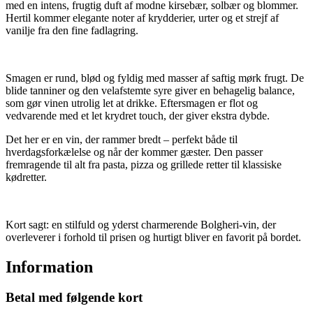
med en intens, frugtig duft af modne kirsebær, solbær og blommer.
Hertil kommer elegante noter af krydderier, urter og et strejf af
vanilje fra den fine fadlagring.
Smagen er rund, blød og fyldig med masser af saftig mørk frugt. De
blide tanniner og den velafstemte syre giver en behagelig balance,
som gør vinen utrolig let at drikke. Eftersmagen er flot og
vedvarende med et let krydret touch, der giver ekstra dybde.
Det her er en vin, der rammer bredt – perfekt både til
hverdagsforkælelse og når der kommer gæster. Den passer
fremragende til alt fra pasta, pizza og grillede retter til klassiske
kødretter.
Kort sagt: en stilfuld og yderst charmerende Bolgheri-vin, der
overleverer i forhold til prisen og hurtigt bliver en favorit på bordet.
Information
Betal med følgende kort