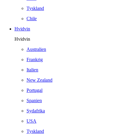
Tyskland
Chile
Hvidvin
Hvidvin
Australien
Frankrig
Italien
New Zealand
Portugal
Spanien
Sydafrika
USA
Tyskland