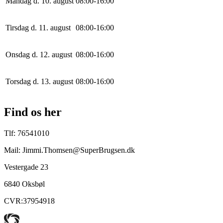
Mandag d. 10. august
0
8
:
0
0
-
16
:
0
0
Tirsdag d. 11. august
0
8
:
0
0
-
16
:
0
0
Onsdag d. 12. august
0
8
:
0
0
-
16
:
0
0
Torsdag d. 13. august
0
8
:
0
0
-
16
:
0
0
Find os her
Tlf: 76541010
Mail: Jimmi.Thomsen@SuperBrugsen.dk
Vestergade 23
6840 Oksbøl
CVR:37954918