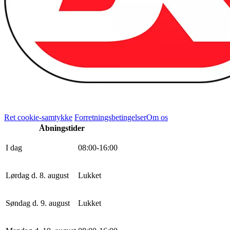
Ret cookie-samtykke
Forretningsbetingelser
Om os
Åbningstider
I dag
0
8
:
0
0
-
16
:
0
0
Lørdag d. 8. august
Lukket
Søndag d. 9. august
Lukket