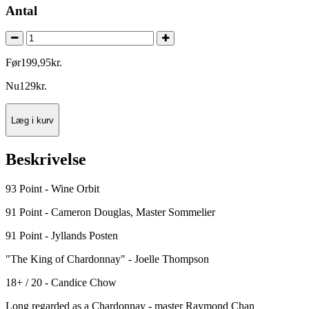
Antal
Før
199
,
95
kr.
Nu
129
kr.
Læg i kurv
Beskrivelse
93 Point - Wine Orbit
91 Point - Cameron Douglas, Master Sommelier
91 Point - Jyllands Posten
"The King of Chardonnay" - Joelle Thompson
18+ / 20 - Candice Chow
Long regarded as a Chardonnay - master Raymond Chan