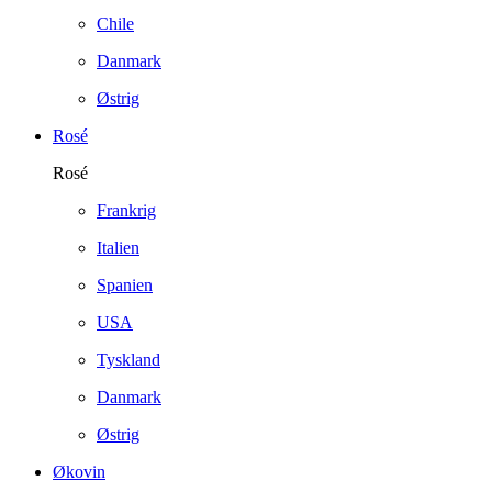
Chile
Danmark
Østrig
Rosé
Rosé
Frankrig
Italien
Spanien
USA
Tyskland
Danmark
Østrig
Økovin