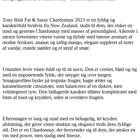
Tony Bish Fat & Sassy Chardonnay 2023 er en fyldig og
karakterfuld hvidvin fra New Zealand, skabt til dem, der elsker en
rund og generøs Chardonnay med masser af personlighed. Allerede i
næsen fornemmes vinens varme og dybde med intense aromaer af
modne ferskner, ananas og saftig mango, elegant suppleret af noter
af vanilje, ristede nødder og et strejf af smør.
I munden lever vinen fuldt op til sit navn. Den er cremet, blød og rig
med en imponerende fylde, der smyger sig over tungen.
Smagsprofilen byder på tropiske frugter, bagte æbler og
karameliserede citrusnoter, som balanceres af en diskret, men
velintegreret syre. Den fadlagrede karakter tilfører kompleksitet med
hints af toast og krydderi, uden at overdøve frugten.
Eftersmagen er lang og rund med en behagelig, let krydret
afslutning, der giver vinen struktur og elegance trods dens fyldige
stil. Det er en Chardonnay, der henvender sig til dem, der ønsker en
vin med power, men stadig med finesse.