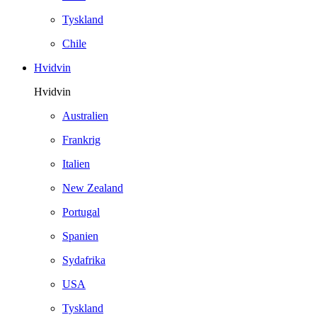
Tyskland
Chile
Hvidvin
Hvidvin
Australien
Frankrig
Italien
New Zealand
Portugal
Spanien
Sydafrika
USA
Tyskland