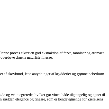
Denne proces sikrer en god ekstraktion af farve, tanniner og aromaer,
t overdøve druens naturlige finesse.
t af skovbund, lette antydninger af krydderier og grønne peberkorn.
øde og velintegrerede, hvilket gør vinen både tilgængelig og egnet til
en sjælden elegance og finesse, som er kendetegnende for Ziereisens