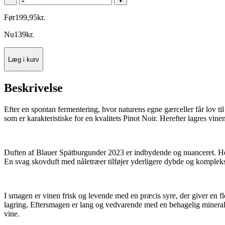
Før
199
,
95
kr.
Nu
139
kr.
Læg i kurv
Beskrivelse
Efter en spontan fermentering, hvor naturens egne gærceller får lov ti
som er karakteristiske for en kvalitets Pinot Noir. Herefter lagres vin
Duften af Blauer Spätburgunder 2023 er indbydende og nuanceret. Her 
En svag skovduft med nåletræer tilføjer yderligere dybde og kompleksit
I smagen er vinen frisk og levende med en præcis syre, der giver en fl
lagring. Eftersmagen er lang og vedvarende med en behagelig mineralit
vine.