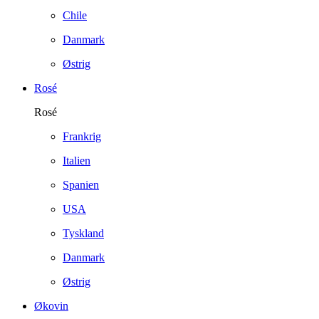
Chile
Danmark
Østrig
Rosé
Rosé
Frankrig
Italien
Spanien
USA
Tyskland
Danmark
Østrig
Økovin