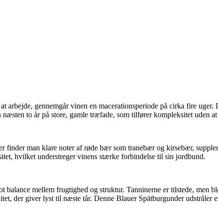
l at arbejde, gennemgår vinen en macerationsperiode på cirka fire uger. 
en næsten to år på store, gamle træfade, som tilfører kompleksitet uden a
finder man klare noter af røde bær som tranebær og kirsebær, supplere
et, hvilket understreger vinens stærke forbindelse til sin jordbund.
ot balance mellem frugtighed og struktur. Tanninerne er tilstede, men bl
et, der giver lyst til næste tår. Denne Blauer Spätburgunder udstråler 