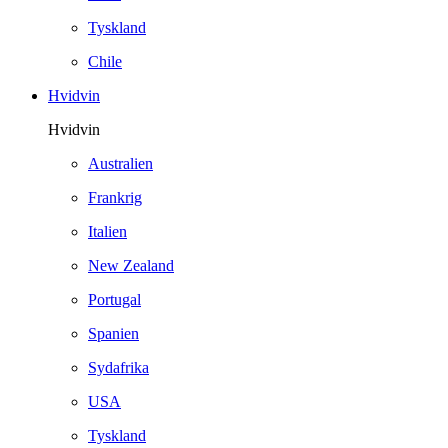
Tyskland
Chile
Hvidvin
Hvidvin
Australien
Frankrig
Italien
New Zealand
Portugal
Spanien
Sydafrika
USA
Tyskland