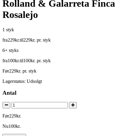
Rolland & Galarreta Finca
Rosalejo
1 styk
fra
229
kr.
til
229
kr.
pr. styk
6+ styks
fra
100
kr.
til
100
kr.
pr. styk
Før
229
kr.
pr. styk
Lagerstatus:
Udsolgt
Antal
Før
229
kr.
Nu
100
kr.