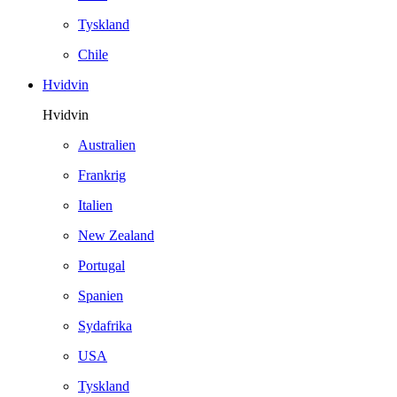
Tyskland
Chile
Hvidvin
Hvidvin
Australien
Frankrig
Italien
New Zealand
Portugal
Spanien
Sydafrika
USA
Tyskland