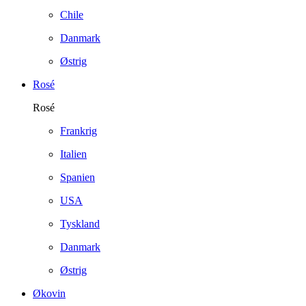
Chile
Danmark
Østrig
Rosé
Rosé
Frankrig
Italien
Spanien
USA
Tyskland
Danmark
Østrig
Økovin