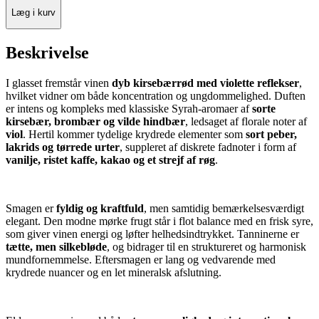
Læg i kurv
Beskrivelse
I glasset fremstår vinen
dyb kirsebærrød med violette reflekser
,
hvilket vidner om både koncentration og ungdommelighed. Duften
er intens og kompleks med klassiske Syrah-aromaer af
sorte
kirsebær, brombær og vilde hindbær
, ledsaget af florale noter af
viol
. Hertil kommer tydelige krydrede elementer som
sort peber,
lakrids og tørrede urter
, suppleret af diskrete fadnoter i form af
vanilje, ristet kaffe, kakao og et strejf af røg
.
Smagen er
fyldig og kraftfuld
, men samtidig bemærkelsesværdigt
elegant. Den modne mørke frugt står i flot balance med en frisk syre,
som giver vinen energi og løfter helhedsindtrykket. Tanninerne er
tætte, men silkebløde
, og bidrager til en struktureret og harmonisk
mundfornemmelse. Eftersmagen er lang og vedvarende med
krydrede nuancer og en let mineralsk afslutning.