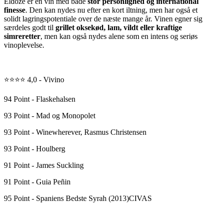
Eldoze er en vin med både
stor personlighed og international
finesse
. Den kan nydes nu efter en kort iltning, men har også et
solidt lagringspotentiale over de næste mange år. Vinen egner sig
særdeles godt til
grillet oksekød, lam, vildt eller kraftige
simreretter
, men kan også nydes alene som en intens og seriøs
vinoplevelse.
⭐⭐⭐⭐ 4,0 - Vivino
94 Point - Flaskehalsen
93 Point - Mad og Monopolet
93 Point - Winewherever, Rasmus Christensen
93 Point - Houlberg
91 Point - James Suckling
91 Point - Guia Peñin
95 Point - Spaniens Bedste Syrah (2013)CIVAS