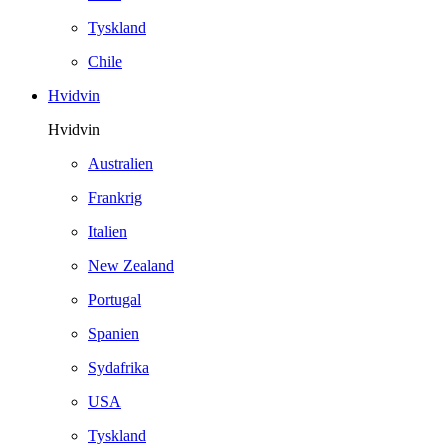
Tyskland
Chile
Hvidvin
Hvidvin
Australien
Frankrig
Italien
New Zealand
Portugal
Spanien
Sydafrika
USA
Tyskland