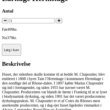
Antal
Før
499
kr.
Nu
379
kr.
Læg i kurv
Beskrivelse
Huset, der sidenhen skulle komme til at hedde M. Chapoutier, blev
etableret i 1808 i byen Tain l’Hermitage i kommunen Hermitage i
den nordlige del af Rhone-dalen. I 1897 købte Marius Chapoutier
sig ind i foretagendet, og siden 1955 har navnet været M.
Chapoutier. Producenten var blandt de første i Frankrig til at se lyset
i biodynamisk dyrkning, og siden 1991 har det været producentens
dyrkningspraksis. M. Chapoutier er et af Cotes du Rhones mest
anerkendte producenter, og i dag ejer huset ligeledes vinmarker i
Alsace, Languedoc-Roussillon og Australien.