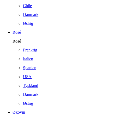
Chile
Danmark
Østrig
Rosé
Rosé
Frankrig
Italien
Spanien
USA
Tyskland
Danmark
Østrig
Økovin