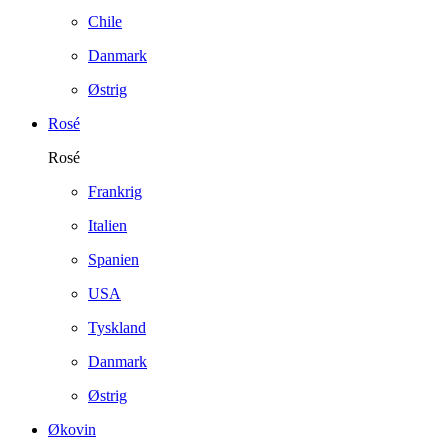
Chile
Danmark
Østrig
Rosé
Rosé
Frankrig
Italien
Spanien
USA
Tyskland
Danmark
Østrig
Økovin