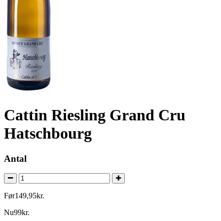
Cattin Riesling Grand Cru
Hatschbourg
Antal
Før
149
,
95
kr.
Nu
99
kr.