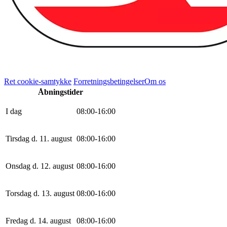
Ret cookie-samtykke
Forretningsbetingelser
Om os
Åbningstider
I dag
0
8
:
0
0
-
16
:
0
0
Tirsdag d. 11. august
0
8
:
0
0
-
16
:
0
0
Onsdag d. 12. august
0
8
:
0
0
-
16
:
0
0
Torsdag d. 13. august
0
8
:
0
0
-
16
:
0
0
Fredag d. 14. august
0
8
:
0
0
-
16
:
0
0