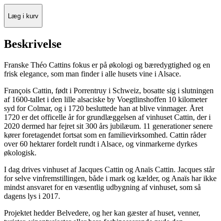
Læg i kurv
Beskrivelse
Franske Théo Cattins fokus er på økologi og bæredygtighed og en
frisk elegance, som man finder i alle husets vine i Alsace.
François Cattin, født i Porrentruy i Schweiz, bosatte sig i slutningen
af 1600-tallet i den lille alsaciske by Voegtlinshoffen 10 kilometer
syd for Colmar, og i 1720 besluttede han at blive vinmager. Året
1720 er det officelle år for grundlæggelsen af vinhuset Cattin, der i
2020 dermed har fejret sit 300 års jubilæum. 11 generationer senere
kører foretagendet fortsat som en familievirksomhed. Cattin råder
over 60 hektarer fordelt rundt i Alsace, og vinmarkerne dyrkes
økologisk.
I dag drives vinhuset af Jacques Cattin og Anaïs Cattin. Jacques står
for selve vinfremstillingen, både i mark og kælder, og Anaïs har ikke
mindst ansvaret for en væsentlig udbygning af vinhuset, som så
dagens lys i 2017.
Projektet hedder Belvedere, og her kan gæster af huset, venner,