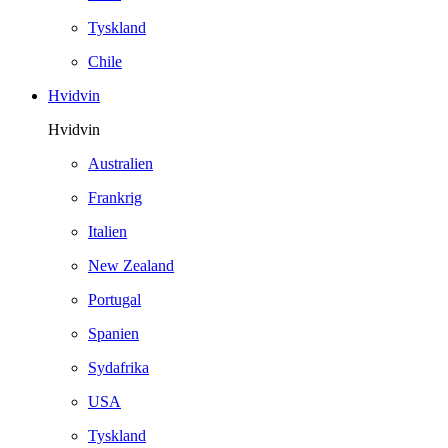
Tyskland
Chile
Hvidvin
Hvidvin
Australien
Frankrig
Italien
New Zealand
Portugal
Spanien
Sydafrika
USA
Tyskland